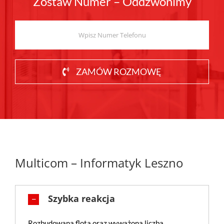
Zostaw Numer – Oddzwonimy
ZAMÓW ROZMOWĘ
Multicom – Informatyk Leszno
Szybka reakcja
Rozbudowana flota oraz wyważona liczba