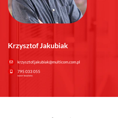
Krzysztof Jakubiak
krzysztof.jakubiak@multicom.com.pl
795 033 055
numer bezpłatny