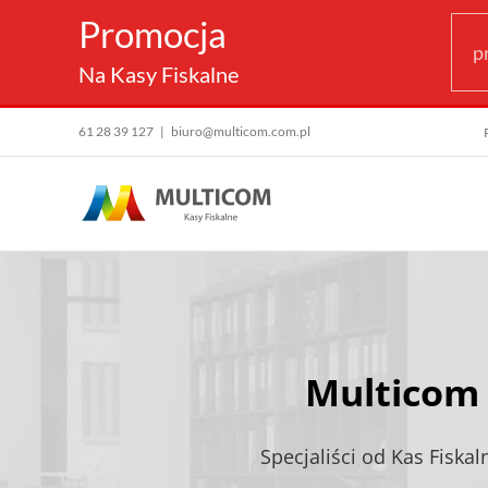
Promocja
p
Na Kasy Fiskalne
61 28 39 127
|
biuro@multicom.com.pl
Przejdź
do
zawartości
Multicom
Specjaliści od
Kas Fiskal