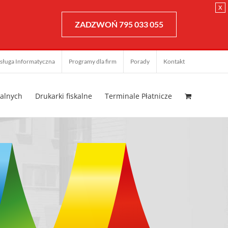
x
ZADZWOŃ 795 033 055
sługa Informatyczna
Programy dla firm
Porady
Kontakt
kalnych
Drukarki fiskalne
Terminale Płatnicze