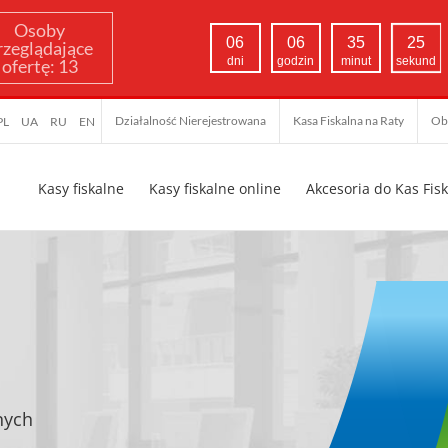
Osoby
06
06
35
23
rzeglądające
dni
godzin
minut
sekund
ofertę:
13
Działalność Nierejestrowana
Kasa Fiskalna na Raty
Ob
PL
UA
RU
EN
Kasy fiskalne
Kasy fiskalne online
Akcesoria do Kas Fis
nych