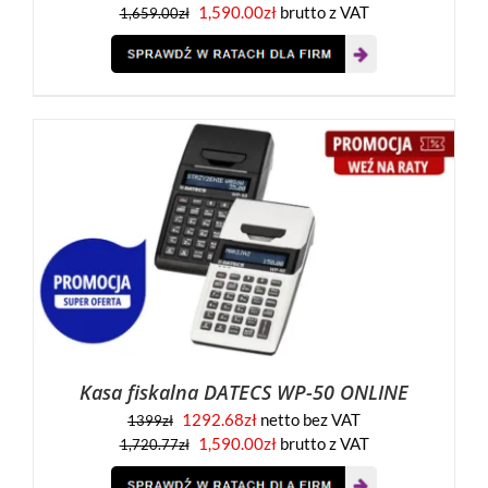
1,590.00
zł
brutto z VAT
1,659.00
zł
Kasa fiskalna DATECS WP-50 ONLINE
1292.68
zł
netto bez VAT
1399
zł
1,590.00
zł
brutto z VAT
1,720.77
zł