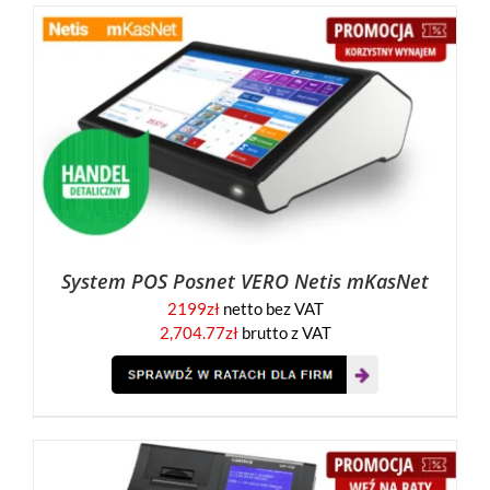
System POS Posnet VERO Netis mKasNet
2199
zł
netto bez VAT
2,704.77
zł
brutto z VAT