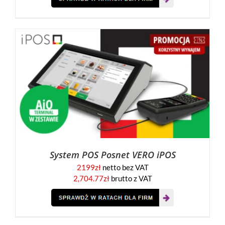
System POS Posnet VERO iPOS
2199
zł
netto bez VAT
2,704.77
zł
brutto z VAT