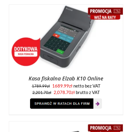
Kasa fiskalna Elzab K10 Online
1689.99
zł
netto bez VAT
1789.99
zł
2,078.70
zł
brutto z VAT
2,201.70
zł