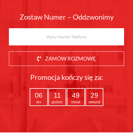
Zostaw Numer – Oddzwonimy
ZAMÓW ROZMOWĘ
Promocja kończy się za:
06
11
49
27
dni
godzin
minut
sekund