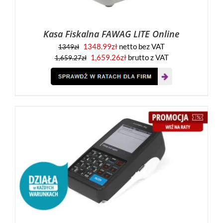
Kasa Fiskalna FAWAG LITE Online
1348.99
zł
netto bez VAT
1349
zł
1,659.26
zł
brutto z VAT
1,659.27
zł