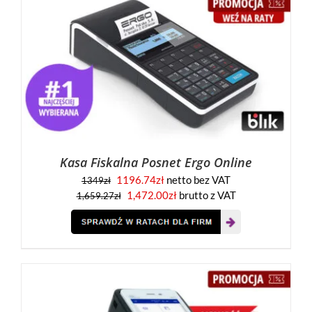
Kasa Fiskalna Posnet Ergo Online
1196.74
zł
netto bez VAT
1349
zł
1,472.00
zł
brutto z VAT
1,659.27
zł