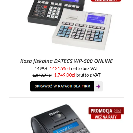
Kasa fiskalna DATECS WP-500 ONLINE
1421.95
zł
netto bez VAT
1499
zł
1,749.00
zł
brutto z VAT
1,843.77
zł