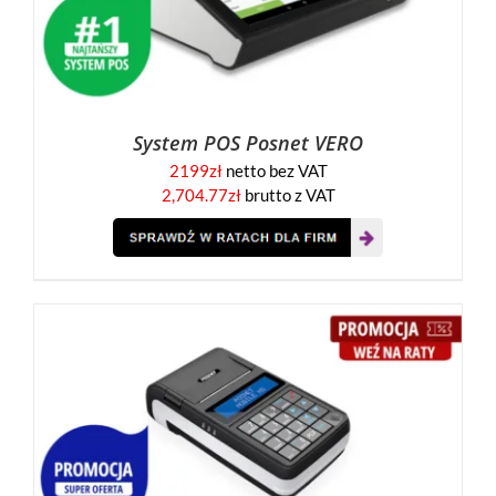
System POS Posnet VERO
2199
zł
netto bez VAT
2,704.77
zł
brutto z VAT