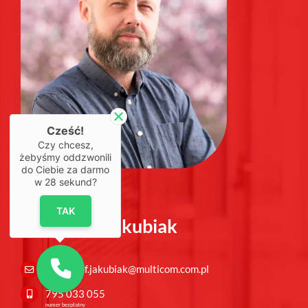
Cześć!
Czy chcesz,
żebyśmy oddzwonili
do Ciebie za darmo
w
28
sekund?
TAK
Krzysztof Jakubiak
krzysztof.jakubiak@multicom.com.pl
795 033 055
numer bezpłatny