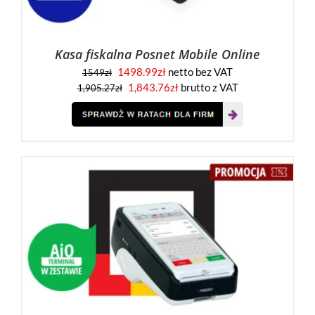
Kasa fiskalna Posnet Mobile Online
1498.99
zł
netto bez VAT
1549
zł
1,843.76
zł
brutto z VAT
1,905.27
zł