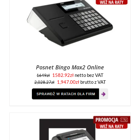
Posnet Bingo Max2 Online
1582.92
zł
netto bez VAT
1649
zł
1,947.00
zł
brutto z VAT
2,028.27
zł