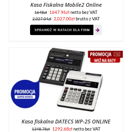
Kasa Fiskalna Mobile2 Online
1647.96
zł
netto bez VAT
1648
zł
2,027.00
zł
brutto z VAT
2,027.04
zł
Kasa fiskalna DATECS WP-25 ONLINE
1292.68
zł
netto bez VAT
1348.78
zł