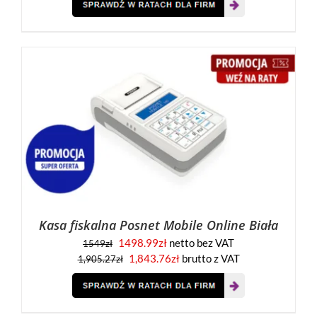
Kasa fiskalna Posnet Mobile Online Biała
1498.99
zł
netto bez VAT
1549
zł
1,843.76
zł
brutto z VAT
1,905.27
zł