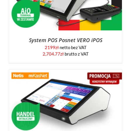
System POS Posnet VERO iPOS
2199
zł
netto bez VAT
2,704.77
zł
brutto z VAT