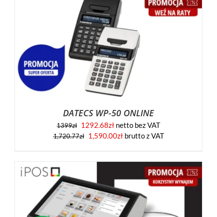
DATECS WP-50 ONLINE
1292.68
zł
netto bez VAT
1399
zł
1,590.00
zł
brutto z VAT
1,720.77
zł