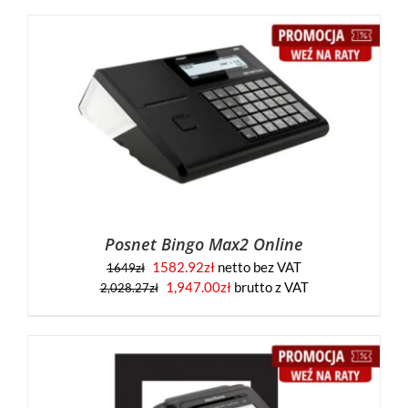
Posnet Bingo Max2 Online
1582.92
zł
netto bez VAT
1649
zł
1,947.00
zł
brutto z VAT
2,028.27
zł