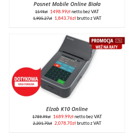
Posnet Mobile Online Biała
1498.99
zł
netto bez VAT
1549
zł
1,843.76
zł
brutto z VAT
1,905.27
zł
Elzab K10 Online
1689.99
zł
netto bez VAT
1789.99
zł
2,078.70
zł
brutto z VAT
2,201.70
zł