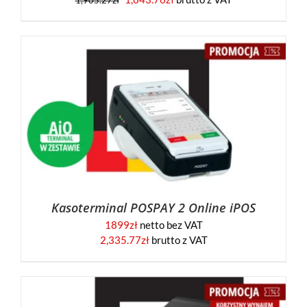
1,905.27
zł
Kasoterminal POSPAY 2 Online iPOS
1899
zł
netto bez VAT
2,335.77
zł
brutto z VAT