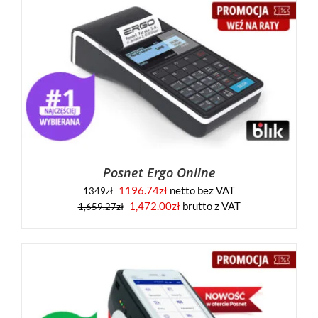
Posnet Ergo Online
1196.74
zł
netto bez VAT
1349
zł
1,472.00
zł
brutto z VAT
1,659.27
zł