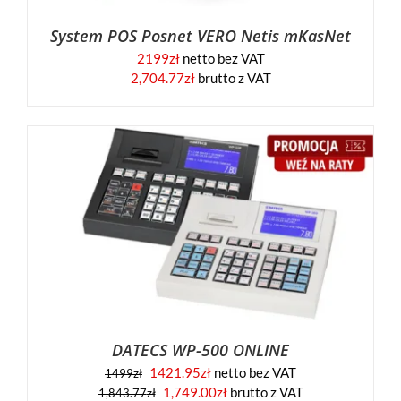
System POS Posnet VERO Netis mKasNet
2199
zł
netto bez VAT
2,704.77
zł
brutto z VAT
DATECS WP-500 ONLINE
1421.95
zł
netto bez VAT
1499
zł
1,749.00
zł
brutto z VAT
1,843.77
zł