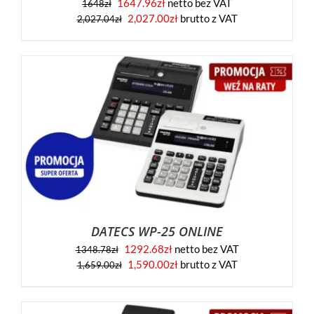
1647.96
zł
netto bez VAT
1648
zł
2,027.00
zł
brutto z VAT
2,027.04
zł
DATECS WP-25 ONLINE
1292.68
zł
netto bez VAT
1348.78
zł
1,590.00
zł
brutto z VAT
1,659.00
zł