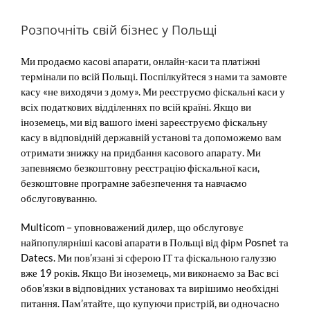
Розпочніть свій бізнес у Польщі
Ми продаємо касові апарати, онлайн-каси та платіжні
термінали по всій Польщі. Поспілкуйтеся з нами та замовте
касу «не виходячи з дому». Ми реєструємо фіскальні каси у
всіх податкових відділеннях по всій країні. Якщо ви
іноземець, ми від вашого імені зареєструємо фіскальну
касу в відповідній державній установі та допоможемо вам
отримати знижку на придбання касового апарату. Ми
запевняємо безкоштовну реєстрацію фіскальної каси,
безкоштовне програмне забезпечення та навчаємо
обслуговуванню.
Multicom – уповноважений дилер, що обслуговує
найпопулярніші касові апарати в Польщі від фірм Posnet та
Datecs. Ми пов’язані зі сферою ІТ та фіскальною галуззю
вже 19 років. Якщо Ви іноземець, ми виконаємо за Вас всі
обов’язки в відповідних установах та вирішимо необхідні
питання. Пам’ятайте, що купуючи пристрій, ви одночасно