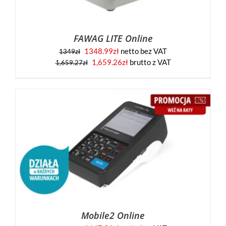
FAWAG LITE Online
1348.99
zł
netto bez VAT
1349
zł
1,659.26
zł
brutto z VAT
1,659.27
zł
Mobile2 Online