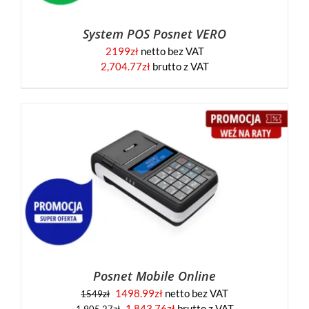
System POS Posnet VERO
2199
zł
netto bez VAT
2,704.77
zł
brutto z VAT
Posnet Mobile Online
1498.99
zł
netto bez VAT
1549
zł
1,843.76
zł
brutto z VAT