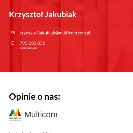
Krzysztof Jakubiak
krzysztof.jakubiak@multicom.com.pl
795 033 055
numer bezpłatny
Opinie o nas:
Multicom