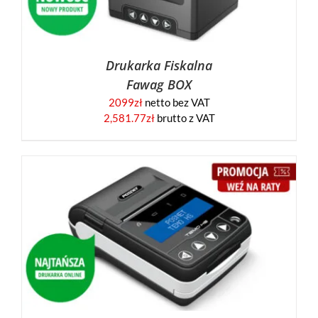
Drukarka Fiskalna
Fawag BOX
2099
zł
netto bez VAT
2,581.77
zł
brutto z VAT