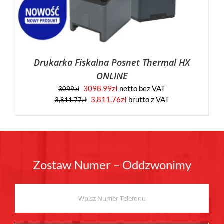
Drukarka Fiskalna Posnet Thermal HX
ONLINE
3098.99
zł
netto bez VAT
3099
zł
3,811.76
zł
brutto z VAT
3,811.77
zł
Zostaw Numer – Oddzwonimy