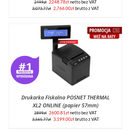
2248.78
zł
netto bez VAT
2499
zł
2,766.00
zł
brutto z VAT
3,073.77
zł
Drukarka Fiskalna POSNET THERMAL
XL2 ONLINE (papier 57mm)
2600.81
zł
netto bez VAT
2899
zł
3,199.00
zł
brutto z VAT
3,565.77
zł