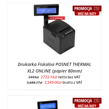
Drukarka Fiskalna POSNET THERMAL
XL2 ONLINE (papier 80mm)
2722.76
zł
netto bez VAT
2999
zł
3,349.00
zł
brutto z VAT
3,688.77
zł