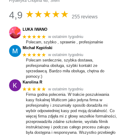
Fryderyka Chopina 4B, Śrem
★★★★★
4,9
255 reviews
LUKA IWANO
★★★★★
w ostatnim tygodniu
Polecam, szybko , sprawnie , profesjonalnie
Michał Kępiński
★★★★★
w ostatnim tygodniu
Polecam serdecznie, szybka dostawa,
profesjonalna obsługa, szybki kontakt ze
sprzedawcą. Bardzo miła obsługa, chętna do
pomocy:)
Karolina R
★★★★★
w ostatnim tygodniu
Firma godna polecenia. W trakcie poszukiwania
kasy fiskalnej Multicom jako jedyna firma w
profesjonalny i zrozumiały sposób doradziła mi
wybór odpowiedniej kasy pod moją działalność. Co
więcej firma zdjęła mi z głowy wszelkie formalności,
przeprowadziła zdalne szkolenie, wysłała filmik
instruktażowy i podczas całego procesu zakupu
była dostępna i responsywna. Wszystko przebiegło