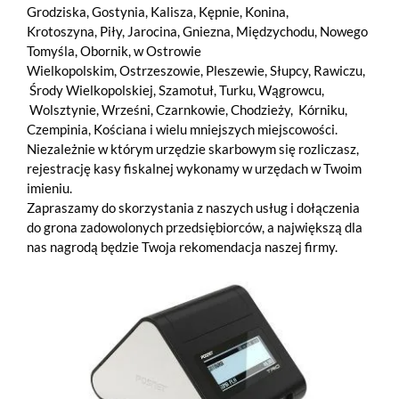
Grodziska
,
Gostynia
,
Kalisza
,
Kępnie
,
Konina
,
Krotoszyna
,
Piły
,
Jarocina
,
Gniezna
,
Międzychodu
,
Nowego
Tomyśla
,
Obornik
, w
Ostrowie
Wielkopolskim
,
Ostrzeszowie
,
Pleszewie
,
Słupcy
,
Rawicz
u,
Środy Wielkopolskiej
,
Szamotuł
,
Turku
,
Wągrowcu
,
Wolsztynie
,
Wrześni
,
Czarnkowie
,
Chodzieży
, Kórniku,
Czempinia
,
Kościana
i wielu mniejszych miejscowości.
Niezależnie w którym urzędzie skarbowym się rozliczasz,
rejestrację kasy fiskalnej wykonamy w urzędach w Twoim
imieniu.
Zapraszamy do skorzystania z naszych usług i dołączenia
do grona zadowolonych przedsiębiorców, a największą dla
nas nagrodą będzie Twoja rekomendacja naszej firmy.