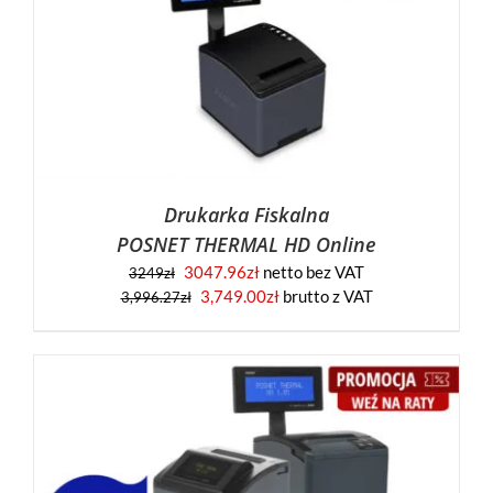
Drukarka Fiskalna
POSNET THERMAL HD Online
3047.96
zł
netto bez VAT
3249
zł
3,749.00
zł
brutto z VAT
3,996.27
zł