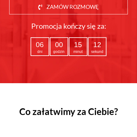
ZAMÓW ROZMOWĘ
Promocja kończy się za:
06
00
15
11
dni
godzin
minut
sekund
Co załatwimy za Ciebie?