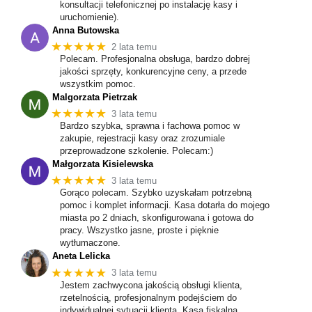
konsultacji telefonicznej po instalację kasy i
uruchomienie).
Anna Butowska
★★★★★
2 lata temu
Polecam. Profesjonalna obsługa, bardzo dobrej
jakości sprzęty, konkurencyjne ceny, a przede
wszystkim pomoc.
Malgorzata Pietrzak
★★★★★
3 lata temu
Bardzo szybka, sprawna i fachowa pomoc w
zakupie, rejestracji kasy oraz zrozumiale
przeprowadzone szkolenie. Polecam:)
Małgorzata Kisielewska
★★★★★
3 lata temu
Gorąco polecam. Szybko uzyskałam potrzebną
pomoc i komplet informacji. Kasa dotarła do mojego
miasta po 2 dniach, skonfigurowana i gotowa do
pracy. Wszystko jasne, proste i pięknie
wytłumaczone.
Aneta Lelicka
★★★★★
3 lata temu
Jestem zachwycona jakością obsługi klienta,
rzetelnością, profesjonalnym podejściem do
indywidualnej sytuacji klienta. Kasa fiskalna