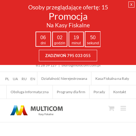
x
Osoby przeglądające ofertę:
15
Promocja
Na Kasy Fiskalne
06
02
19
49
dni
godzin
minut
sekund
ZADZWOŃ 795 033 055
Przejdź
61 28 39 127
|
biuro@multicom.com.pl
do
zawartości
Działalność Nierejestrowana
Kasa Fiskalna na Raty
PL
UA
RU
EN
Obsługa Informatyczna
Programy dla firm
Porady
Kontakt