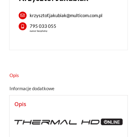
krzysztof.jakubiak@multicom.com.pl
795 033 055
numer bezpłatny
Opis
Informacje dodatkowe
Opis