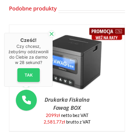
Podobne produkty
Cześć!
Czy chcesz,
żebyśmy oddzwonili
do Ciebie za darmo
w
28
sekund?
TAK
Drukarka Fiskalna
Fawag BOX
2099
zł
netto bez VAT
2,581.77
zł
brutto z VAT