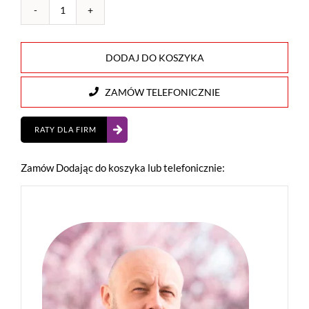
ilość
Drukarka
Fiskalna
DODAJ DO KOSZYKA
POSNET
THERMAL
ZAMÓW TELEFONICZNIE
HD
Online
RATY DLA FIRM
Zamów Dodając do koszyka lub telefonicznie: