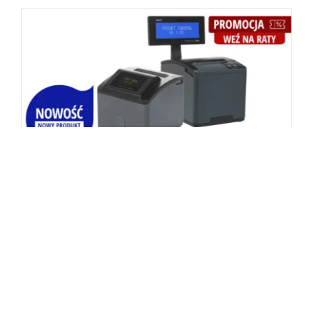
Drukarka Fiskalna Posnet Thermal HX
ONLINE
3098.99
zł
netto bez VAT
3099
zł
3,811.76
zł
brutto z VAT
3,811.77
zł