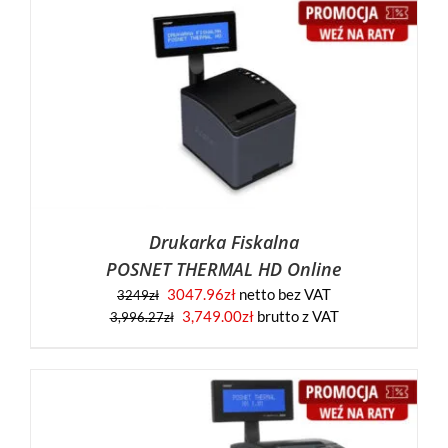
Drukarka Fiskalna
POSNET THERMAL HD Online
3047.96
zł
netto bez VAT
3249
zł
3,749.00
zł
brutto z VAT
3,996.27
zł