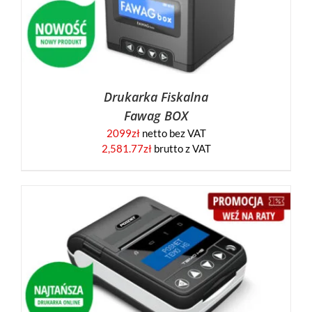
Drukarka Fiskalna
Fawag BOX
2099
zł
netto bez VAT
2,581.77
zł
brutto z VAT