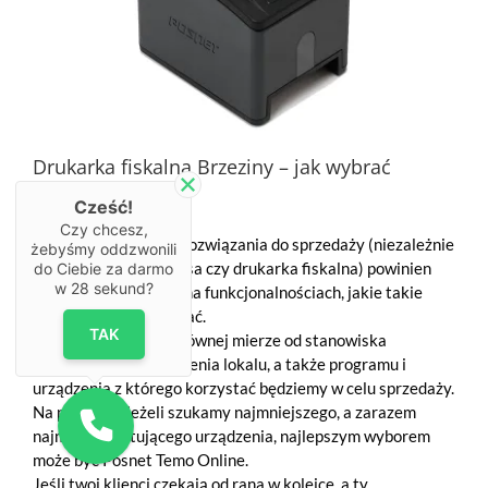
Drukarka fiskalna Brzeziny – jak wybrać
najlepszą?
Cześć!
Czy chcesz,
Wybór optymalnego rozwiązania do sprzedaży (niezależnie
żebyśmy oddzwonili
od tego, czy jest to kasa czy drukarka fiskalna) powinien
do Ciebie za darmo
w
28
sekund?
bazować szczególnie na funkcjonalnościach, jakie takie
urządzenie ma posiadać.
TAK
Wszystko zależy w głównej mierze od stanowiska
sprzedażowego, obłożenia lokalu, a także programu i
urządzenia z którego korzystać będziemy w celu sprzedaży.
Na przykład, jeżeli szukamy najmniejszego, a zarazem
najmniej kosztującego urządzenia, najlepszym wyborem
może być Posnet Temo Online.
Jeśli twoi klienci czekają od rana w kolejce, a ty