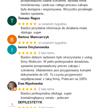
przeprowadziła zdalne szkolenie, wysłała filmik
instruktażowy i podczas całego procesu zakupu
była dostępna i responsywna. Wszystko przebiegło
bardzo sprawnie.
Tomasz Ragus
★★★★★
w ostatnim tygodniu
Bardzo przydatne informacje do działania.miala
obsługa .super
Bartosz Mamcarczyk
★★★★★
w ostatnim tygodniu
Iwona Omylanowska
★★★★★
2 lata temu
Bardzo dobrym wyborem było skorzystanie z usług
firmy Multicom. W pełni profesjonalne doradztwo,
sprawnie przeprowadzony proces zakupu i
szkolenia. Ułatwieniem jest przygotowany komplet
dokumentów do US. To czysta przyjemność
współpracować z taką firmą. Polecam na 100%.
Ewa Ripołowska
★★★★★
2 lata temu
Bardzo profesjonalna obsługa, super
kontaktnajlepszy serwis - polecam
DEPILESTETYK
★★★★★
2 lata temu