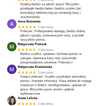
Dziękuj bardzo za jakość pracy! Wszystko
przebiegło bardzo łatwo i bardzo szybko (od
konsultacji telefonicznej po instalację kasy i
uruchomienie).
Anna Butowska
★★★★★
2 lata temu
Polecam. Profesjonalna obsługa, bardzo dobrej
jakości sprzęty, konkurencyjne ceny, a przede
wszystkim pomoc.
Malgorzata Pietrzak
★★★★★
3 lata temu
Bardzo szybka, sprawna i fachowa pomoc w
zakupie, rejestracji kasy oraz zrozumiale
przeprowadzone szkolenie. Polecam:)
Małgorzata Kisielewska
★★★★★
3 lata temu
Gorąco polecam. Szybko uzyskałam potrzebną
pomoc i komplet informacji. Kasa dotarła do mojego
miasta po 2 dniach, skonfigurowana i gotowa do
pracy. Wszystko jasne, proste i pięknie
wytłumaczone.
Aneta Lelicka
★★★★★
3 lata temu