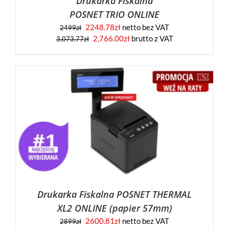
Drukarka Fiskalna
POSNET TRIO ONLINE
2248.78
zł
netto bez VAT
2499
zł
2,766.00
zł
brutto z VAT
3,073.77
zł
Drukarka Fiskalna POSNET THERMAL
XL2 ONLINE (papier 57mm)
2600.81
zł
netto bez VAT
2899
zł