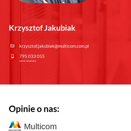
Krzysztof Jakubiak
krzysztof.jakubiak@multicom.com.pl
795 033 055
numer bezpłatny
Opinie o nas:
Multicom