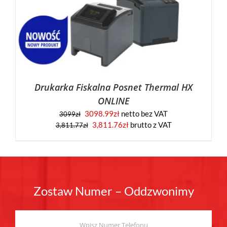
Drukarka Fiskalna Posnet Thermal HX
ONLINE
3098.99
zł
netto bez VAT
3099
zł
3,811.76
zł
brutto z VAT
3,811.77
zł
Zostaw Numer – Oddzwonimy