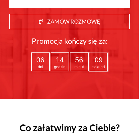
ZAMÓW ROZMOWĘ
Promocja kończy się za:
06
14
56
07
dni
godzin
minut
sekund
Co załatwimy za Ciebie?