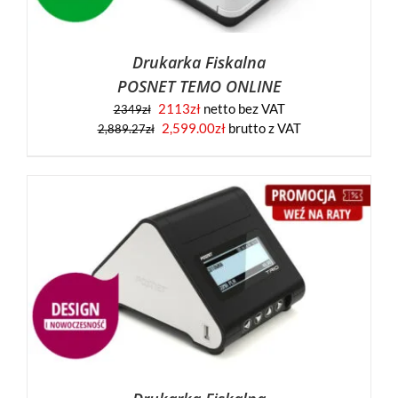
Drukarka Fiskalna
POSNET TEMO ONLINE
2113
zł
netto bez VAT
2349
zł
2,599.00
zł
brutto z VAT
2,889.27
zł