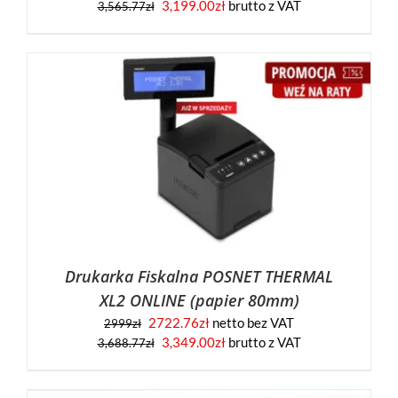
3,199.00
zł
brutto z VAT
3,565.77
zł
Drukarka Fiskalna POSNET THERMAL
XL2 ONLINE (papier 80mm)
2722.76
zł
netto bez VAT
2999
zł
3,349.00
zł
brutto z VAT
3,688.77
zł