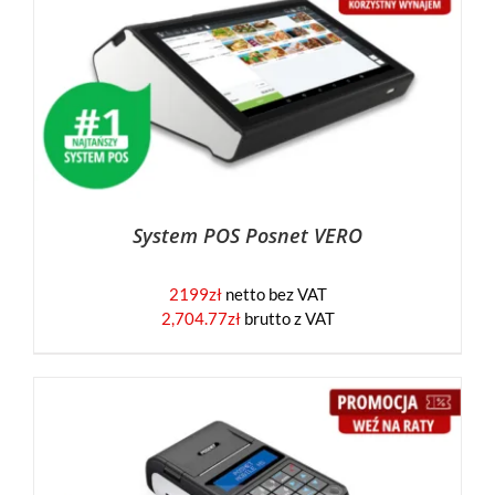
System POS Posnet VERO
2199
zł
netto bez VAT
2,704.77
zł
brutto z VAT