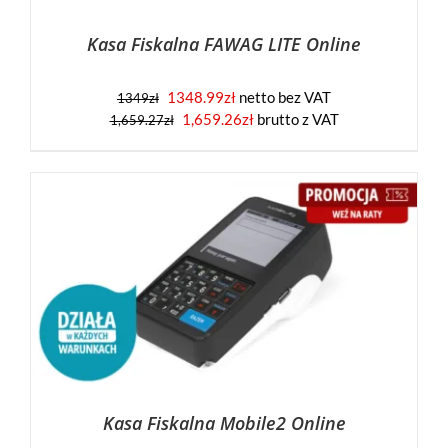
Kasa Fiskalna FAWAG LITE Online
1348.99
zł
netto bez VAT
1349
zł
1,659.26
zł
brutto z VAT
1,659.27
zł
Kasa Fiskalna Mobile2 Online