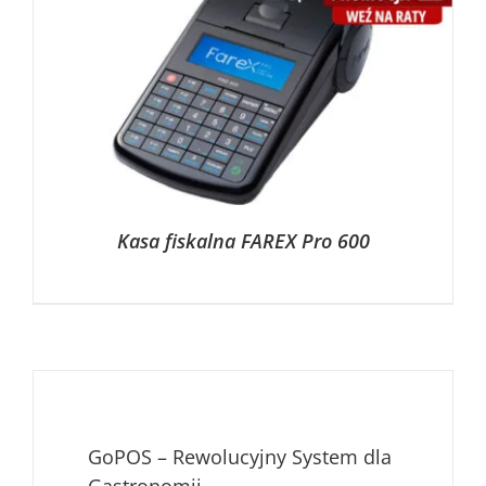
Kasa fiskalna FAREX Pro 600
GoPOS – Rewolucyjny System dla
Gastronomii