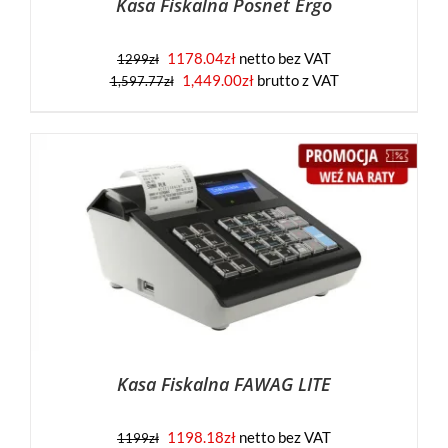
Kasa Fiskalna Posnet Ergo
1178.04
zł
netto bez VAT
1299
zł
Pierwotna
Aktualna
1,449.00
zł
brutto z VAT
1,597.77
zł
cena
cena
wynosiła:
wynosi:
1,597.77zł.
1,449.00zł.
Kasa Fiskalna FAWAG LITE
1198.18
zł
netto bez VAT
1199
zł