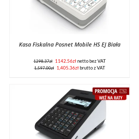
Kasa Fiskalna Posnet Mobile HS EJ Biała
1142.56
zł
netto bez VAT
1298.37
zł
Pierwotna
Aktualna
1,405.36
zł
brutto z VAT
1,597.00
zł
cena
cena
wynosiła:
wynosi:
1,597.00zł.
1,405.36zł.