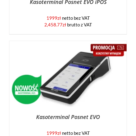
Kasoterminal Posnet EVO iPOS
1999
zł
netto bez VAT
2,458.77
zł
brutto z VAT
Kasoterminal Posnet EVO
1999
zł
netto bez VAT