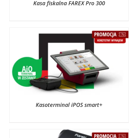
Kasa fiskalna FAREX Pro 300
Kasoterminal iPOS smart+