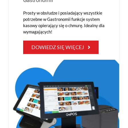
Prosty w obsłudze i posiadający wszystkie
potrzebne w Gastronomii funkcje system
kasowy opierający się o chmurę. Idealny dla
wymagających!
DOWIEDZ SIĘ WIĘCEJ