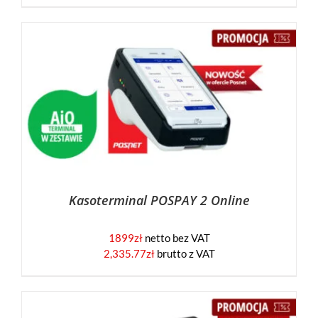
Kasoterminal POSPAY 2 Online
1899
zł
netto bez VAT
2,335.77
zł
brutto z VAT