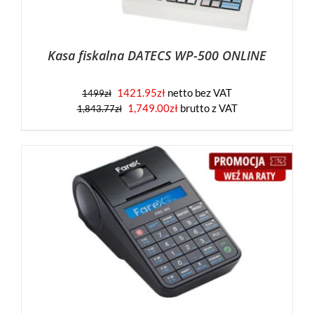
Kasa fiskalna DATECS WP-500 ONLINE
1421.95
zł
netto bez VAT
1499
zł
1,749.00
zł
brutto z VAT
1,843.77
zł