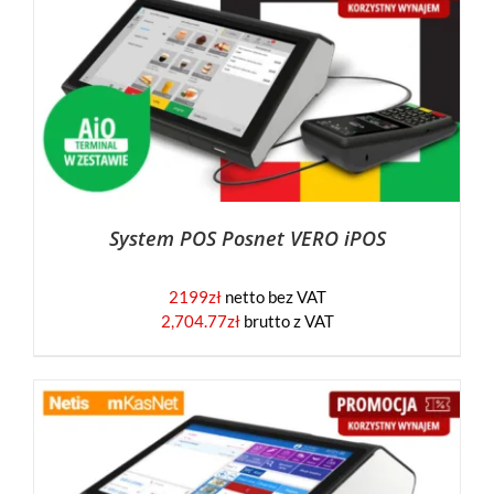
System POS Posnet VERO iPOS
2199
zł
netto bez VAT
2,704.77
zł
brutto z VAT