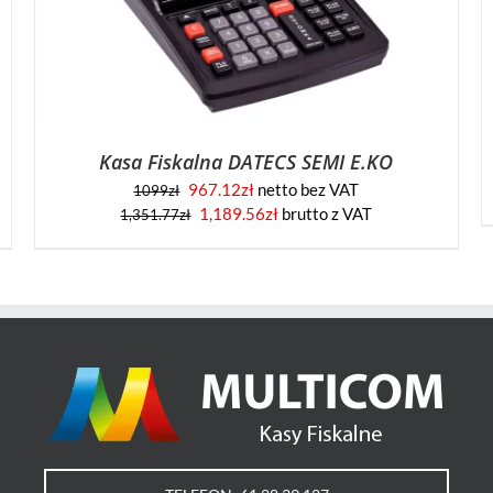
Kasa Fiskalna DATECS SEMI E.KO
967.12
zł
netto bez VAT
1099
zł
Pierwotna
Aktualna
1,189.56
zł
brutto z VAT
1,351.77
zł
cena
cena
wynosiła:
wynosi:
1,351.77zł.
1,189.56zł.