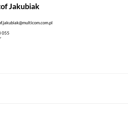
of Jakubiak
of.jakubiak@multicom.com.pl
3 055
ny