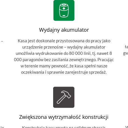
Wydajny akumulator
Kasa jest doskonale przystosowana do pracy jako
 –
ł
urządzenie przenośne – wydajny akumulator
gw
umożliwia wydrukowanie do 80 000 linii, tj. nawet 8
000 paragonów bez zasilania zewnętrznego. Pracując
w terenie mamy pewność, że kasa spełni nasze
oczekiwania i sprawnie zarejestruje sprzedaż.
Zwiększona wytrzymałość konstrukcji
W
sie
Konstrukcja kasy oparta na solidnym chassis