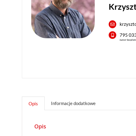
Krzyszt
krzyszt
795 03
numer bezpłat
Informacje dodatkowe
Opis
Opis