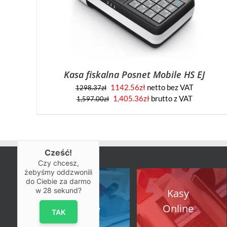
Kasa fiskalna Posnet Mobile HS EJ
1142.56
zł
netto bez VAT
1298.37
zł
Pierwotna
Aktualna
1,405.36
zł
brutto z VAT
1,597.00
zł
cena
cena
wynosiła:
wynosi:
1,597.00zł.
1,405.36zł.
Cześć!
Czy chcesz,
żebyśmy oddzwonili
do Ciebie za darmo
w
28
sekund?
Kasy
Kasy
Fiskalne
Online
TAK