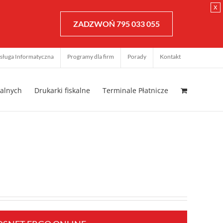
x
ZADZWOŃ 795 033 055
sługa Informatyczna
Programy dla firm
Porady
Kontakt
kalnych
Drukarki fiskalne
Terminale Płatnicze