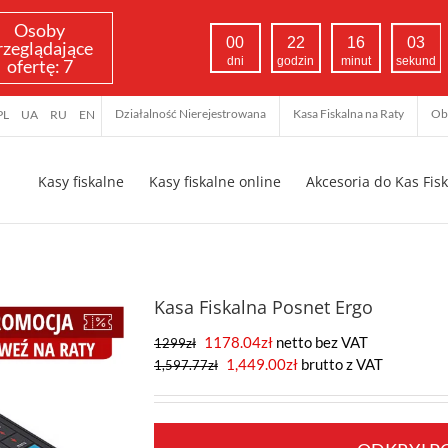
Osoby
00
22
16
02
rzeglądające
dni
godzin
minut
sekund
ofertę:
7
Działalność Nierejestrowana
Kasa Fiskalna na Raty
Ob
PL
UA
RU
EN
Kasy fiskalne
Kasy fiskalne online
Akcesoria do Kas Fis
Kasa Fiskalna Posnet Ergo
1178.04
zł
netto bez VAT
1299
zł
Pierwotna
Aktualna
1,449.00
zł
brutto z VAT
1,597.77
zł
cena
cena
wynosiła:
wynosi:
1,597.77zł.
1,449.00zł.