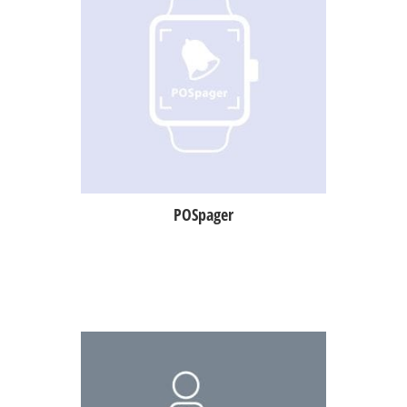
Aplikacja na zegarek typu
smartwatch, która umożliwia
kelnerowi odbieranie komunikatów
m.in. o zamówieniu do odbioru,
odznaczanie przez kelnera
dostarczonego do stolika
zamówienia.
POSpager