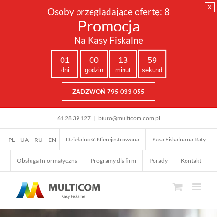
x
Osoby przeglądające ofertę:
8
Promocja
Na Kasy Fiskalne
01
00
13
58
dni
godzin
minut
sekund
ZADZWOŃ 795 033 055
Przejdź
61 28 39 127
|
biuro@multicom.com.pl
do
zawartości
Działalność Nierejestrowana
Kasa Fiskalna na Raty
PL
UA
RU
EN
Obsługa Informatyczna
Programy dla firm
Porady
Kontakt