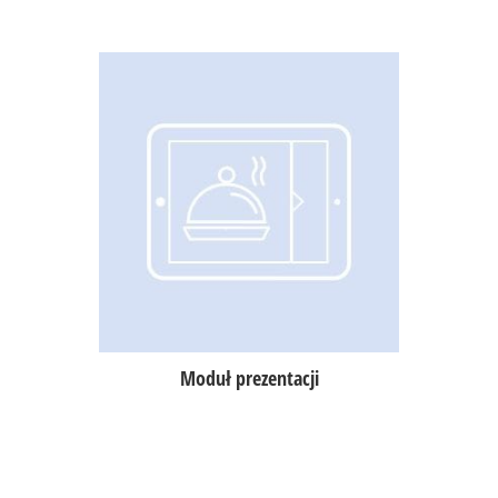
Dynamiczna prezentacja oferty
w formie slajdów w lokalu lub na
zewnątrz,
możliwość uruchomienia prezentacji
na tablecie lub monitorach
z przeglądarką HTML.
Moduł prezentacji