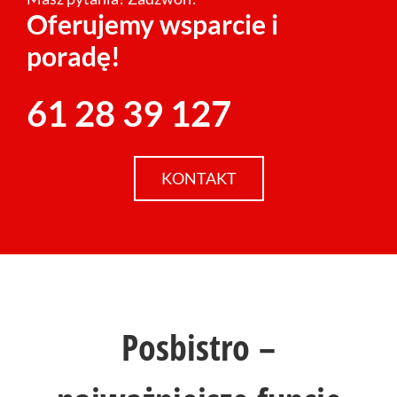
Oferujemy wsparcie i
poradę!
61 28 39 127
KONTAKT
Posbistro –