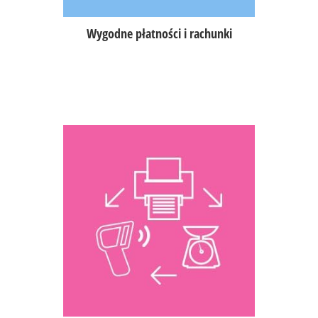
Elavon.
Wygodne płatności i rachunki
Drukarki fiskalne; wydruki
rachunków fiskalnych i niefiskalnych
oraz faktur,
drukarki bonowe; wydruki bonów
dla kuchni, baru, wpłat/wypłat do
kasy oraz raportów zmiany/kasjera
itp.
wagi; sprzedaż ważonych
przedmiotów,
czytniki kodów kreskowych, QR oraz
NFC,
terminale płatnicze; Elavon, Paymax.