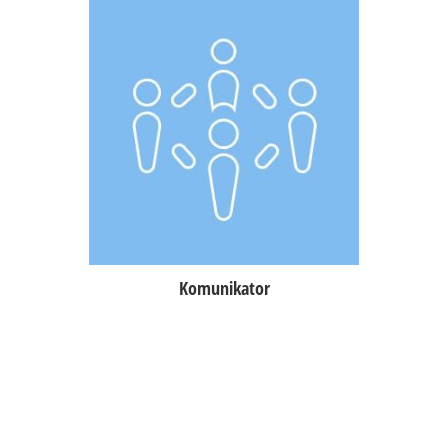
Wymiana wiadomości tekstowych
pomiędzy personelem,
przychodzące notyfikacje na temat
najważniejszych wydarzeń (np.
przywoływanie kelnera,
przychodzące zamówienia on-line),
możliwość wysłania wiadomości
bezpośrednio na drukarkę bonową.
Komunikator