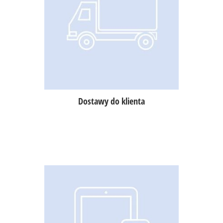
Możliwość przypisania kierowcy do
zamówienia w dostawie,
rozliczanie kierowców,
specjalna aplikacja dla kierowcy
POSdriver,
specjalna aplikacja do odbierania
zamówień przez telefon POScaller.
Dostawy do klienta
Dokumenty dostaw, rozchodów
i inwentaryzacji (również z datą
wsteczną),