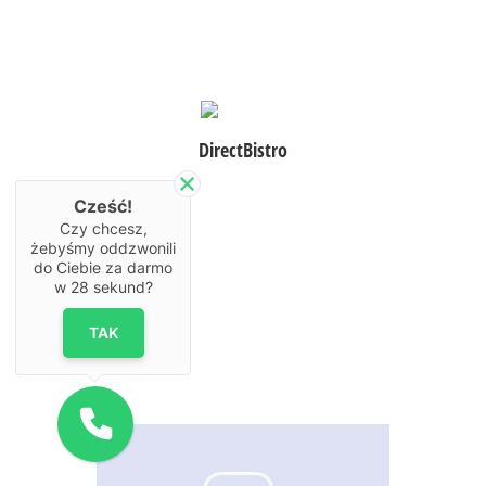
Zintegrowana z POSbistro aplikacja
dla klientów restauracji,
zamawianie jedzenia on-line
w dostawie, pre-order lub na wynos,
wyszukiwanie restauracji
DirectBistro
w najbliższym otoczeniu,
zintegrowana karta klienta (system
Cześć!
lojalnościowy).
Czy chcesz,
żebyśmy oddzwonili
do Ciebie za darmo
w
28
sekund?
TAK