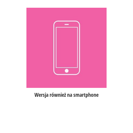
Aplikacja działa na zarówno na
tabletach (7’ i więcej) jak i na
telefonach typu smartphone
z wyświetlaczami 4’ do 6’ dzięki
wersji Terminal Mini,
pełna funkcjonalność aplikacji
POSbistro niezależnie od wielkości
ekranu,
specjalny, przyjazny design,
dostosowany do mniejszych
ekranów.
Wersja również na smartphone