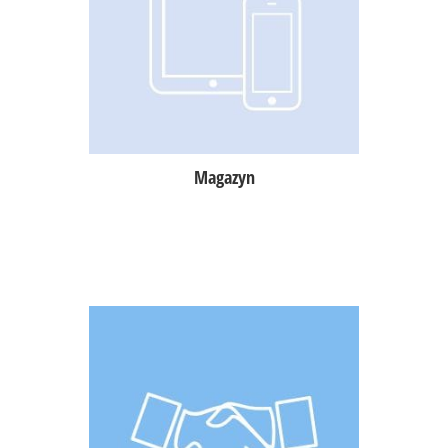
zarządzanie produktami w wielu
magazynach,
dostawy (faktury kosztowe) oraz
rozchody wewnętrzne (manko),
oznaczenia dostaw jako
opłacone/nieopłacone.
Magazyn
Generowanie dokumentów
zamówień towaru i automatyczne
wprowadzanie ich do magazynu,
komunikacja z dostawcą za pomocą