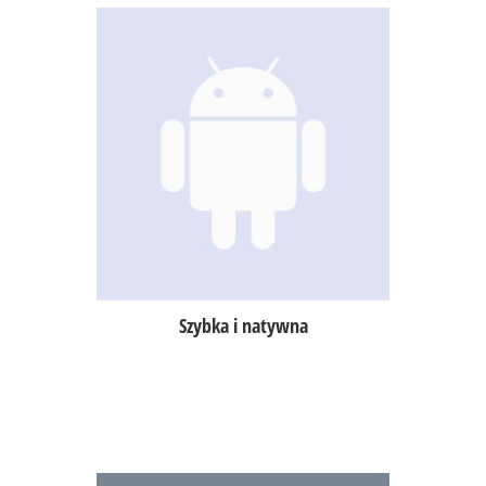
Jedna z najszybciej działających,
natywnych aplikacji typu POS na
tablety,
dzięki przechowywaniu danych
w chmurze, aplikacja działa szybko
i niezawodnie, niezależnie od upływu
czasu,
wykorzystuje gesty dostępne na
mobilnych urządzeniach (multi
touch, swipe),
dedykowana aplikacja na system
Android (nie wykorzystuje
emulatorów).
Szybka i natywna