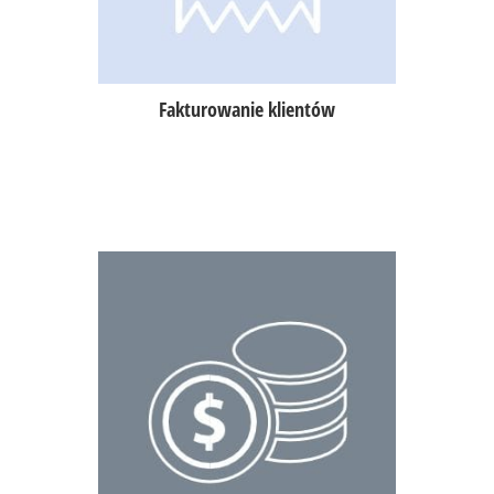
błyskawiczne przesyłanie faktury do
klienta z poziomu tabletu.
Fakturowanie klientów
Możliwość zdefiniowania własnych
form płatności (talony, bony, żetony),
formy płatności z rozchodami
wewnętrznymi.