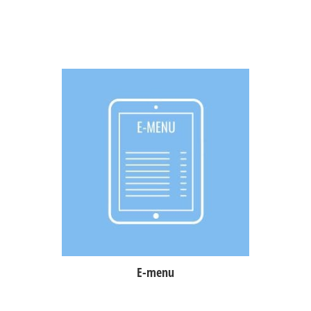
Przywołanie obsługi do stolika,
samodzielne przeglądanie
elektronicznego menu przez klienta,
obsługa wielu języków,
możliwość zaprezentowania zdjęć
oraz dokładnych opisów dań.
E-menu