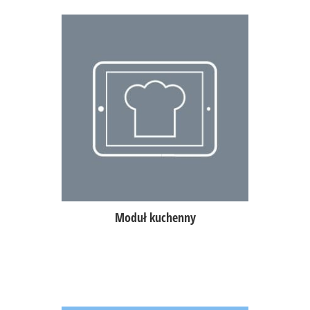
Odbieranie i odznaczanie zamówień
przez kucharza na tablecie,
opcja informowania kelnera/kasjera
o gotowym zamówieniu,
otrzymywanie notyfikacji od
kelnera/kasjera na bieżąco,
możliwość wydawania pojedynczych
pozycji w zamówieniu.
Moduł kuchenny