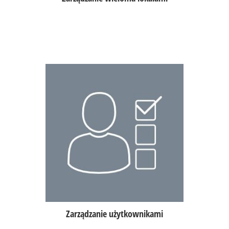
Monitorowanie czasu pracy,
raporty kasowe, kasjerów i zmiany,
odpowiednie uprawnienia dla ról,
kontrola pracy personelu na
aplikacji mobilnej POSowner.
Zarządzanie użytkownikami