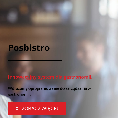
Posbistro
Innowacyjny system dla gastronomii.
Wdrażamy oprogramowanie do zarządzania w
gastronomii.
ZOBACZ WIĘCEJ