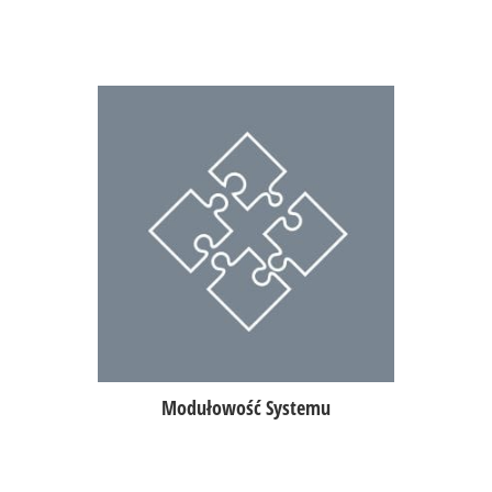
W POSbistro możesz korzystać
z pełni funkcjonalności lub jedynie
z wybranych przez Ciebie modułów.
Sam zdecyduj jak będzie wyglądać
system idealny dla Twojego biznesu!
dedykowane moduły POS dla
restauracji, pizzerii, food tracka,
kawiarni, sushi itp.
Modułowość Systemu