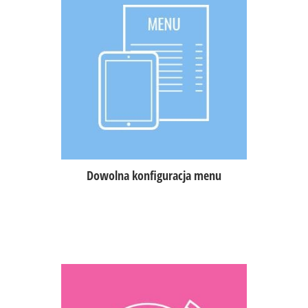
Samodzielne wprowadzanie do
systemu potraw, składników,
dodatków, wariantów,
możliwość dodania zdjęć oraz
opisów produktów w wielu językach,
możliwość podziału dania na
mniejsze porcje,
możliwość wprowadzania zniżek,
rabatów oraz promocji.
Dowolna konfiguracja menu