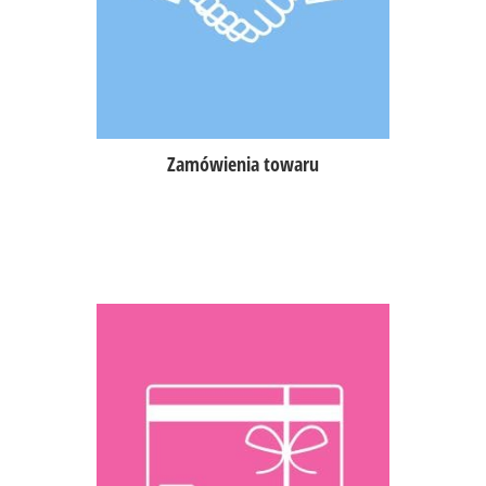
e-maila,
możliwość zwrotu zamówionych
produktów,
nadawanie uprawnień dla personelu
do zamawiania i rozliczania dostaw.
Zamówienia towaru
Karty rabatowe, abonamentowe,
podarunkowe (giftcard),
możliwość zbierania punktów,