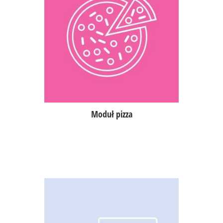
Dowolna konfiguracja rozmiarów,
dodatków i składowych pizzy,
możliwość dzielenia pizzy do 4.
części,
opcja przypisania liczby talerzy do
zamówienia,
zarządzanie zamówieniami
w dostawie.
Moduł pizza