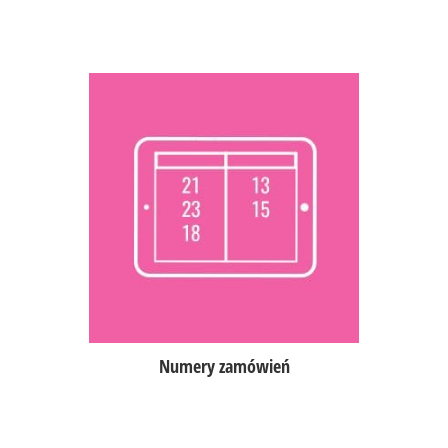
Ekran przedstawiający numery
zamówień w trakcie realizacji
i gotowe do odbioru,
opcja uruchomienia modułu na
dowolnym, dużym ekranie
z przeglądarką HTML.
Numery zamówień