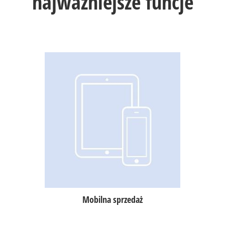
najważniejsze funcje
Szybka i bezbłędna obsługa klienta,
błyskawiczny kontakt kelnera
z kuchnią lub barem,
sprzedaż również przy stoliku,
obsługa zamówień w dowolnym
miejscu w lokalu oraz poza nim np.
w ogródku, w piwnicy, czy na plaży,
obsługa lokali wielopiętrowych,
możliwość sprzedaży także bez
internetu.
Mobilna sprzedaż