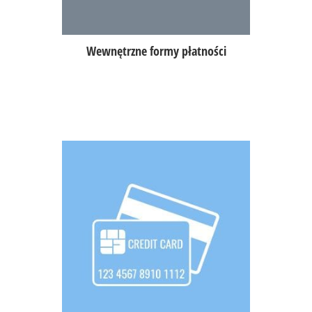
Wewnętrzne formy płatności
Prowadzenie otwartych rachunków
bieżących oraz długoterminowych,
zmiana formy płatności zamkniętego
rachunku,
automatyczne naliczanie ceny usługi
dla sprzedaży w lokalu lub
w dostawie,
obsługa waluty przypisanej do
lokalizacji,
integracja z terminalami płatniczymi