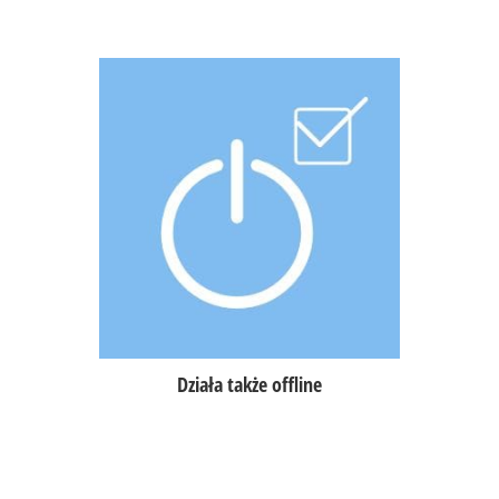
Aplikacja gromadzi wszystkie dane
również bez dostępu do internetu,
po uzyskaniu dostępu do internetu
dane są automatycznie przesyłane na
serwer,
w przypadku awarii internetu,
urządzenia automatycznie
komunikują się w sieci lokalnej
(WiFi, LAN)
Działa także offline