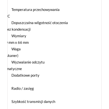
40°C
Temperatura przechowywania
o 60°C
Dopuszczalna wilgotność otoczenia
5% bez kondensacji
Wymiary
x 180 mm x 66 mm
Waga
ylko skaner)
Wyzwalanie odczytu
 automatyczne
Dodatkowe porty
Radio / zasięg
Szybkość transmisji danych