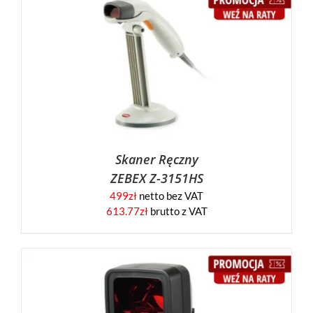
Skaner Ręczny
ZEBEX Z-3151HS
499
zł
netto bez VAT
613.77
zł
brutto z VAT