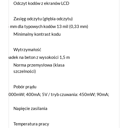
Odczyt kodów z ekranów LCD
Zasięg odczytu (głębia odczytu)
 255 mm dla typowych kodów 13 mil (0,33 mm)
Minimalny kontrast kodu
Wytrzymałość
ny upadek na beton z wysokości 1,5 m
Norma przemysłowa (klasa
szczelności)
Pobór prądu
acy: 2000mW; 400mA; 5V / tryb czuwania: 450mW; 90mA;
Napięcie zasilania
 5.5V
Temperatura pracy