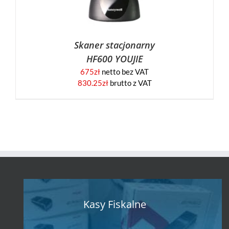
Skaner stacjonarny
HF600 YOUJIE
675
zł
netto bez VAT
830.25
zł
brutto z VAT
Kasy Fiskalne