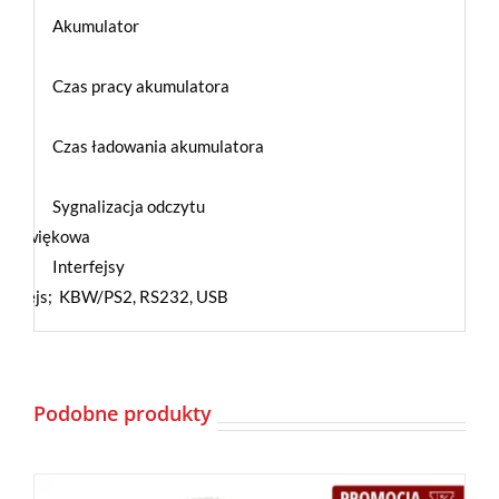
Akumulator
Czas pracy akumulatora
Czas ładowania akumulatora
Sygnalizacja odczytu
a, dźwiękowa
Interfejsy
nterfejs; KBW/PS2, RS232, USB
Podobne produkty