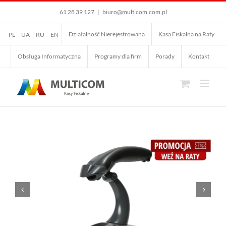
Przejdź
61 28 39 127
|
biuro@multicom.com.pl
do
zawartości
Działalność Nierejestrowana
Kasa Fiskalna na Raty
PL
UA
RU
EN
Obsługa Informatyczna
Programy dla firm
Porady
Kontakt