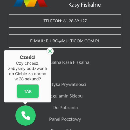
TELEFON: 61 28 39 127
E-MAIL: BIURO@MULTICOM.COM.PL
Cześć!
Wirtualna Kasa Fiskalna
Czy chcesz,
żebyśmy oddzwonili
do Ciebie za darmo
w
28
sekund?
Polityka Prywatności
TAK
Regulamin Sklepu
Do Pobrania
Panel Pocztowy