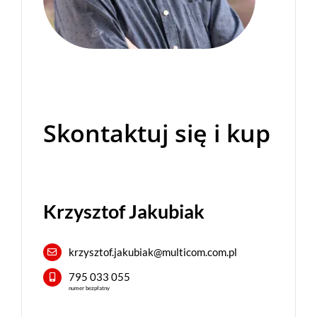
Skontaktuj się i kup
Krzysztof Jakubiak
krzysztof.jakubiak@multicom.com.pl
795 033 055
numer bezpłatny