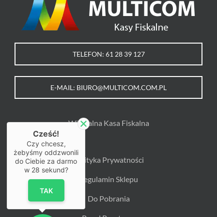
TELEFON: 61 28 39 127
E-MAIL: BIURO@MULTICOM.COM.PL
Wirtualna Kasa Fiskalna
Cześć!
Czy chcesz,
żebyśmy oddzwonili
Polityka Prywatności
do Ciebie za darmo
w
28
sekund?
Regulamin Sklepu
TAK
Do Pobrania