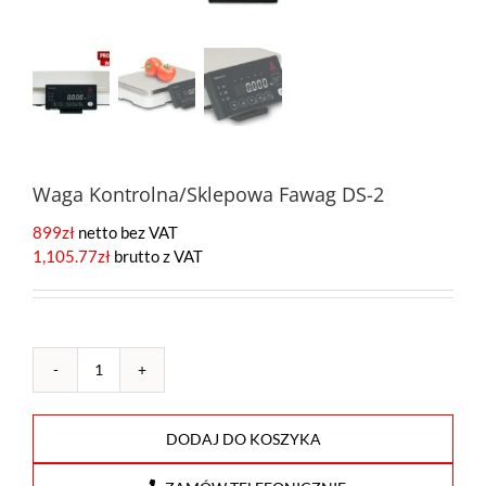
Waga Kontrolna/Sklepowa Fawag DS-2
899
zł
netto bez VAT
1,105.77
zł
brutto z VAT
ilość
Waga
Kontrolna/Sklepowa
DODAJ DO KOSZYKA
Fawag
DS-