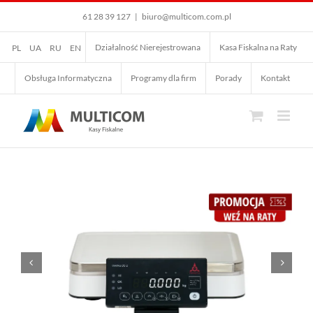
Przejdź
61 28 39 127
|
biuro@multicom.com.pl
do
zawartości
Działalność Nierejestrowana
Kasa Fiskalna na Raty
PL
UA
RU
EN
Obsługa Informatyczna
Programy dla firm
Porady
Kontakt