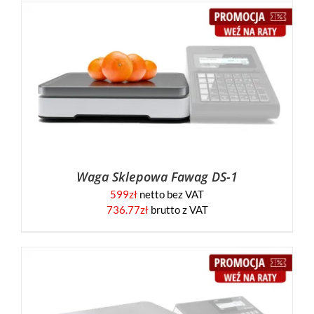
Waga Sklepowa Fawag DS-1
599
zł
netto bez VAT
736.77
zł
brutto z VAT