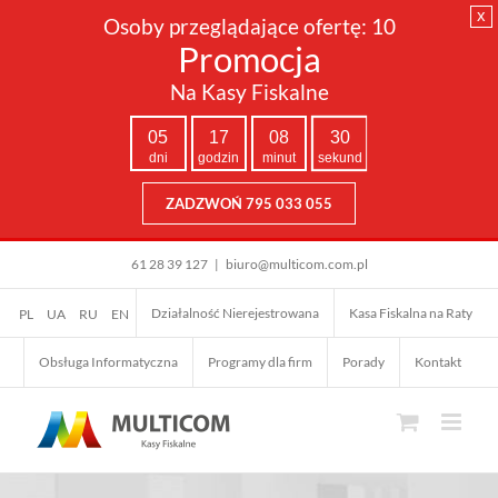
x
Osoby przeglądające ofertę:
10
Promocja
Na Kasy Fiskalne
05
17
08
29
dni
godzin
minut
sekund
ZADZWOŃ 795 033 055
Przejdź
61 28 39 127
|
biuro@multicom.com.pl
do
zawartości
Działalność Nierejestrowana
Kasa Fiskalna na Raty
PL
UA
RU
EN
Obsługa Informatyczna
Programy dla firm
Porady
Kontakt