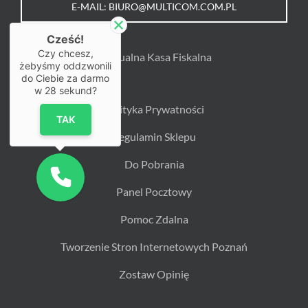
E-MAIL: BIURO@MULTICOM.COM.PL
Cześć!
Czy chcesz,
Wirtualna Kasa Fiskalna
żebyśmy oddzwonili
do Ciebie za darmo
w
28
sekund?
Polityka Prywatności
TAK
Regulamin Sklepu
Do Pobrania
Panel Pocztowy
Pomoc Zdalna
Tworzenie Stron Internetowych Poznań
Zostaw Opinię