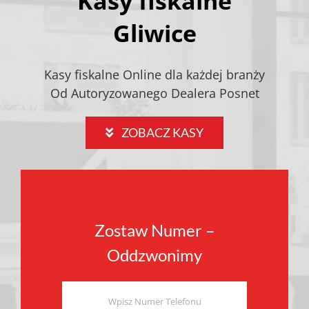
Kasy fiskalne
Gliwice
Kasy fiskalne Online dla każdej branży
Od Autoryzowanego Dealera Posnet
ZOBACZ KASY
Zostaw Numer –
Oddzwonimy