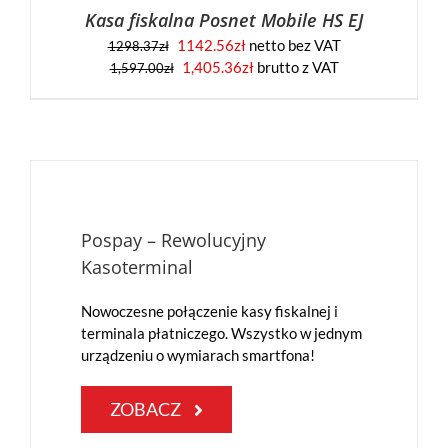
Kasa fiskalna Posnet Mobile HS EJ
1142.56
zł
netto bez VAT
1298.37
zł
Pierwotna
Aktualna
1,405.36
zł
brutto z VAT
1,597.00
zł
cena
cena
wynosiła:
wynosi:
1,597.00zł.
1,405.36zł.
Pospay – Rewolucyjny
Kasoterminal
Nowoczesne połączenie kasy fiskalnej i
terminala płatniczego. Wszystko w jednym
urządzeniu o wymiarach smartfona!
ZOBACZ