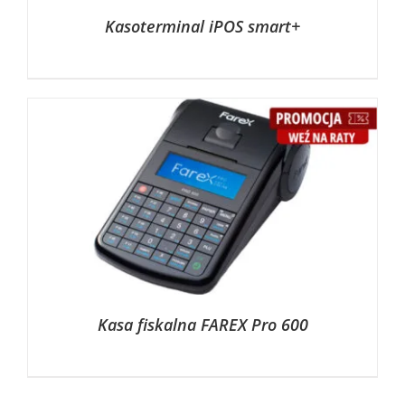
Kasoterminal iPOS smart+
Kasa fiskalna FAREX Pro 600