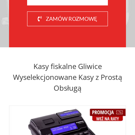
ZAMÓW ROZMOWĘ
Kasy fiskalne Gliwice
Wyselekcjonowane Kasy z Prostą
Obsługą