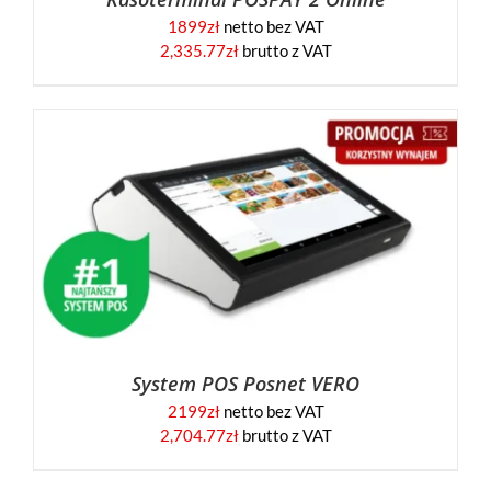
1899
zł
netto bez VAT
2,335.77
zł
brutto z VAT
System POS Posnet VERO
2199
zł
netto bez VAT
2,704.77
zł
brutto z VAT