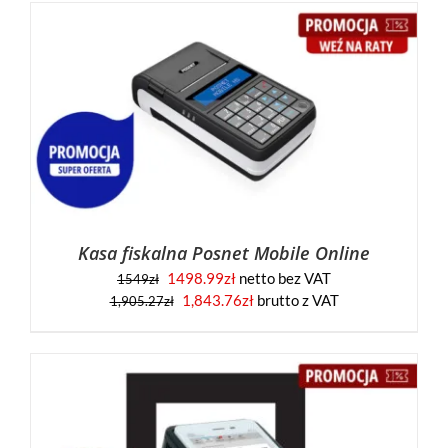
Kasa fiskalna Posnet Mobile Online
1498.99
zł
netto bez VAT
1549
zł
1,843.76
zł
brutto z VAT
1,905.27
zł