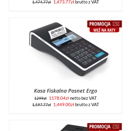
Pierwotna
Aktualna
1,473.77
zł
brutto z VAT
1,474.77
zł
cena
cena
wynosiła:
wynosi:
1,474.77zł.
1,473.77zł.
Kasa Fiskalna Posnet Ergo
1178.04
zł
netto bez VAT
1299
zł
Pierwotna
Aktualna
1,449.00
zł
brutto z VAT
1,597.77
zł
cena
cena
wynosiła:
wynosi:
1,597.77zł.
1,449.00zł.