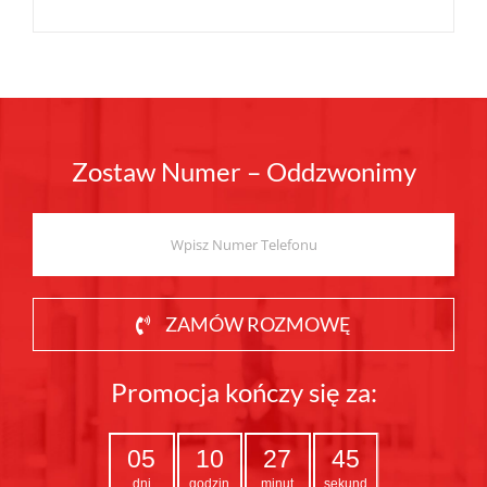
Zostaw Numer – Oddzwonimy
ZAMÓW ROZMOWĘ
Promocja kończy się za:
05
10
27
44
dni
godzin
minut
sekund