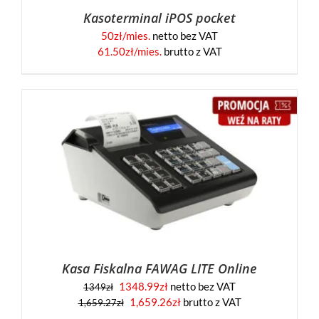
Kasoterminal iPOS pocket
50
zł/mies.
netto bez VAT
61.50
zł/mies.
brutto z VAT
Kasa Fiskalna FAWAG LITE Online
1348.99
zł
netto bez VAT
1349
zł
1,659.26
zł
brutto z VAT
1,659.27
zł