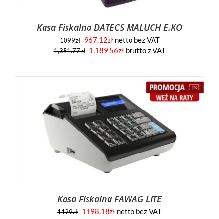
Kasa Fiskalna DATECS MALUCH E.KO
967.12
zł
netto bez VAT
1099
zł
Pierwotna
Aktualna
1,189.56
zł
brutto z VAT
1,351.77
zł
cena
cena
wynosiła:
wynosi:
1,351.77zł.
1,189.56zł.
Kasa Fiskalna FAWAG LITE
1198.18
zł
netto bez VAT
1199
zł