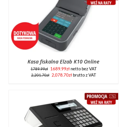
Kasa fiskalna Elzab K10 Online
1689.99
zł
netto bez VAT
1789.99
zł
2,078.70
zł
brutto z VAT
2,201.70
zł