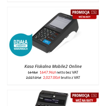
Kasa Fiskalna Mobile2 Online
1647.96
zł
netto bez VAT
1648
zł
2,027.00
zł
brutto z VAT
2,027.04
zł