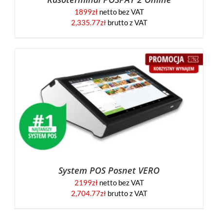
1899
zł
netto bez VAT
2,335.77
zł
brutto z VAT
System POS Posnet VERO
2199
zł
netto bez VAT
2,704.77
zł
brutto z VAT