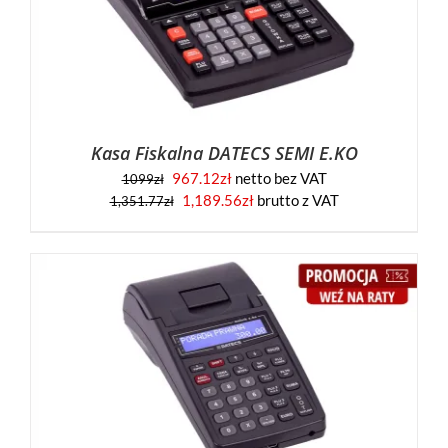
Kasa Fiskalna DATECS SEMI E.KO
967.12
zł
netto bez VAT
1099
zł
Pierwotna
Aktualna
1,189.56
zł
brutto z VAT
1,351.77
zł
cena
cena
wynosiła:
wynosi:
1,351.77zł.
1,189.56zł.