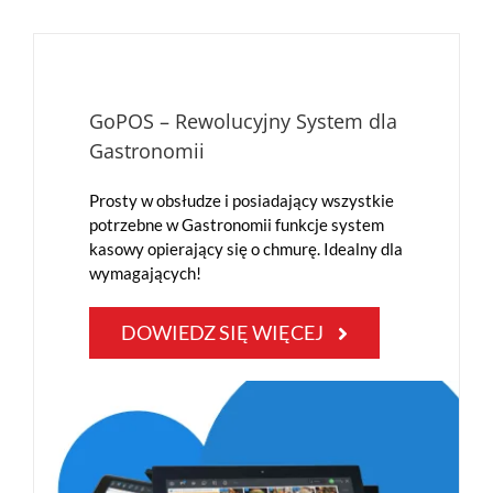
GoPOS – Rewolucyjny System dla
Gastronomii
Prosty w obsłudze i posiadający wszystkie
potrzebne w Gastronomii funkcje system
kasowy opierający się o chmurę. Idealny dla
wymagających!
DOWIEDZ SIĘ WIĘCEJ