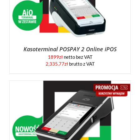
Kasoterminal POSPAY 2 Online iPOS
1899
zł
netto bez VAT
2,335.77
zł
brutto z VAT