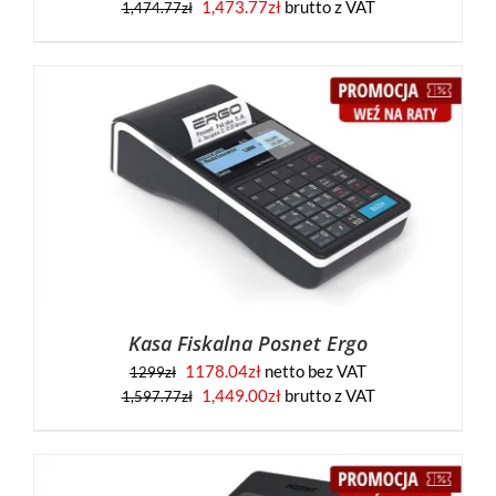
Pierwotna
Aktualna
1,473.77
zł
brutto z VAT
1,474.77
zł
cena
cena
wynosiła:
wynosi:
1,474.77zł.
1,473.77zł.
Kasa Fiskalna Posnet Ergo
1178.04
zł
netto bez VAT
1299
zł
Pierwotna
Aktualna
1,449.00
zł
brutto z VAT
1,597.77
zł
cena
cena
wynosiła:
wynosi:
1,597.77zł.
1,449.00zł.