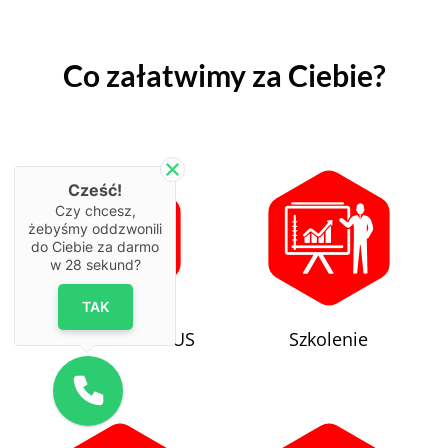
Co załatwimy za Ciebie?
Cześć!
Czy chcesz,
żebyśmy oddzwonili
do Ciebie za darmo
w
28
sekund?
TAK
Formalności w US
Szkolenie