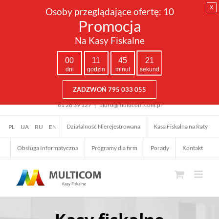
x
Osoby przeglądające ofertę:
10
Promocja
Na Kasy Fiskalne
00
11
45
20
dni
godzin
minut
sekund
ZADZWOŃ 795 033 055
Przejdź
61 28 39 127
|
biuro@multicom.com.pl
do
zawartości
Działalność Nierejestrowana
Kasa Fiskalna na Raty
PL
UA
RU
EN
Obsługa Informatyczna
Programy dla firm
Porady
Kontakt