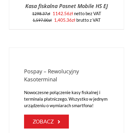
Kasa fiskalna Posnet Mobile HS EJ
1142.56
zł
netto bez VAT
1298.37
zł
Pierwotna
Aktualna
1,405.36
zł
brutto z VAT
1,597.00
zł
cena
cena
wynosiła:
wynosi:
1,597.00zł.
1,405.36zł.
Pospay – Rewolucyjny
Kasoterminal
Nowoczesne połączenie kasy fiskalnej i
terminala płatniczego. Wszystko w jednym
urządzeniu o wymiarach smartfona!
ZOBACZ