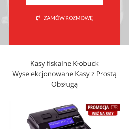
ZAMÓW ROZMOWĘ
Kasy fiskalne Kłobuck
Wyselekcjonowane Kasy z Prostą
Obsługą