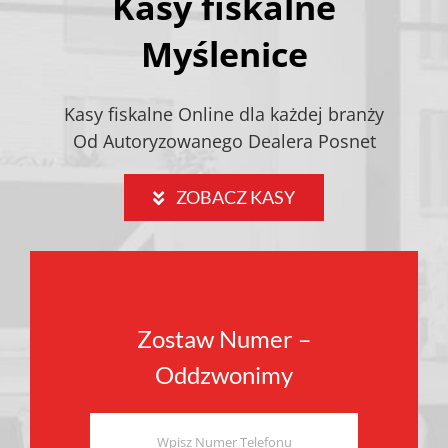
Kasy fiskalne
Myślenice
Kasy fiskalne Online dla każdej branży
Od Autoryzowanego Dealera Posnet
ZOBACZ KASY
Zostaw Numer –
Oddzwonimy