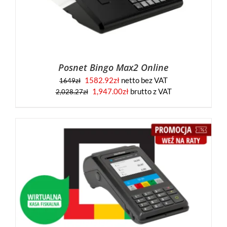
Posnet Bingo Max2 Online
1582.92
zł
netto bez VAT
1649
zł
1,947.00
zł
brutto z VAT
2,028.27
zł