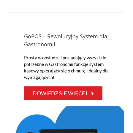
GoPOS – Rewolucyjny System dla
Gastronomii
Prosty w obsłudze i posiadający wszystkie
potrzebne w Gastronomii funkcje system
kasowy opierający się o chmurę. Idealny dla
wymagających!
DOWIEDZ SIĘ WIĘCEJ