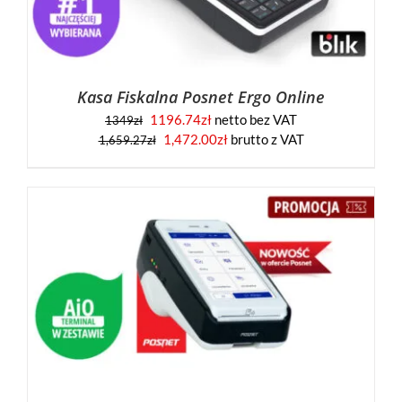
Kasa Fiskalna Posnet Ergo Online
1196.74
zł
netto bez VAT
1349
zł
1,472.00
zł
brutto z VAT
1,659.27
zł