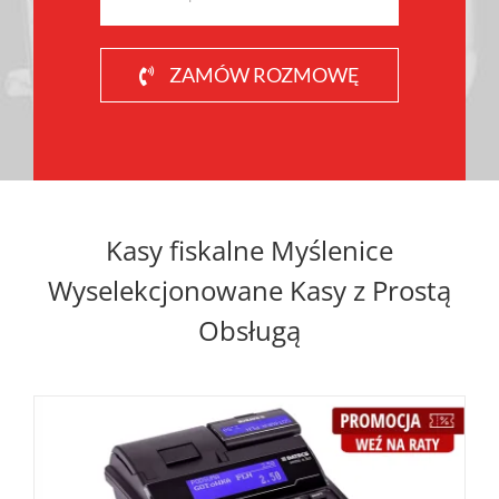
ZAMÓW ROZMOWĘ
Kasy fiskalne Myślenice
Wyselekcjonowane Kasy z Prostą
Obsługą