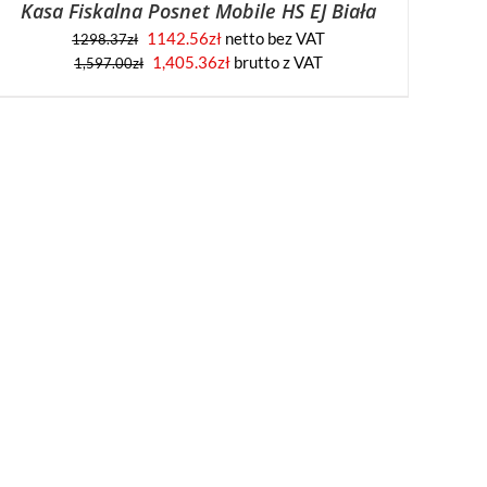
Kasa Fiskalna Posnet Mobile HS EJ Biała
1142.56
zł
netto bez VAT
1298.37
zł
Pierwotna
Aktualna
1,405.36
zł
brutto z VAT
1,597.00
zł
cena
cena
wynosiła:
wynosi:
1,597.00zł.
1,405.36zł.