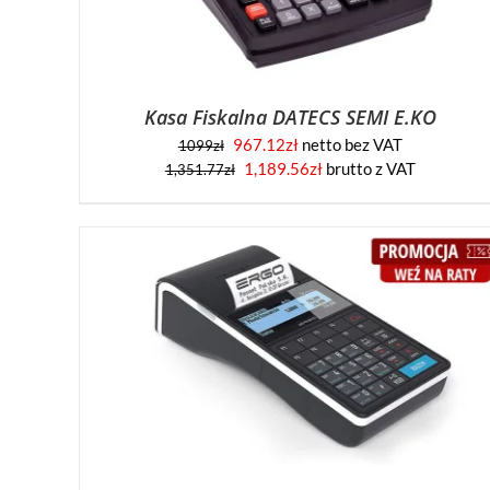
Kasa Fiskalna DATECS SEMI E.KO
967.12
zł
netto bez VAT
1099
zł
Pierwotna
Aktualna
1,189.56
zł
brutto z VAT
1,351.77
zł
cena
cena
wynosiła:
wynosi:
1,351.77zł.
1,189.56zł.