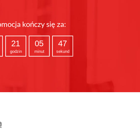
mocja kończy się za:
21
05
45
godzin
minut
sekund
ą