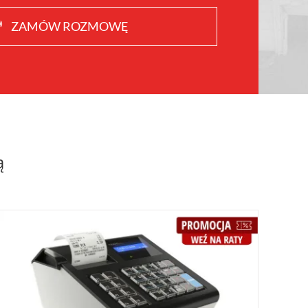
ZAMÓW ROZMOWĘ
ą