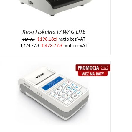
Kasa Fiskalna FAWAG LITE
1198.18
zł
netto bez VAT
1199
zł
Pierwotna
Aktualna
1,473.77
zł
brutto z VAT
1,474.77
zł
cena
cena
wynosiła:
wynosi:
1,474.77zł.
1,473.77zł.