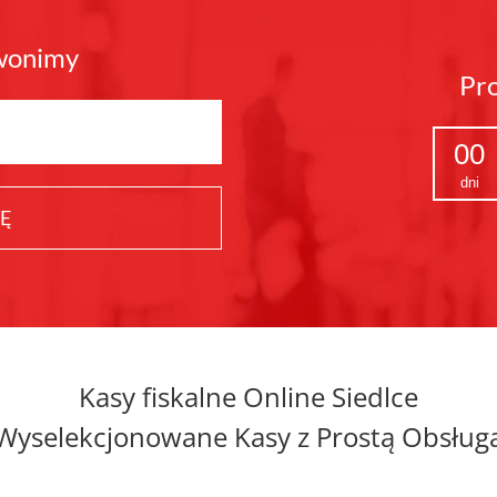
wonimy
Pro
00
dni
Ę
Kasy fiskalne Online Siedlce
Wyselekcjonowane Kasy z Prostą Obsług