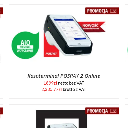
Kasoterminal POSPAY 2 Online
1899
zł
netto bez VAT
2,335.77
zł
brutto z VAT