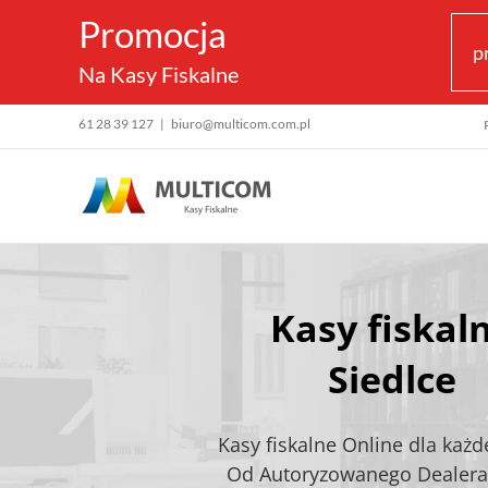
Promocja
p
Na Kasy Fiskalne
Przejdź
61 28 39 127
|
biuro@multicom.com.pl
do
zawartości
Kasy fiskal
Siedlce
Kasy fiskalne Online dla każd
Od Autoryzowanego Dealera