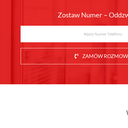
Zostaw Numer – Oddz
ZAMÓW ROZMOW