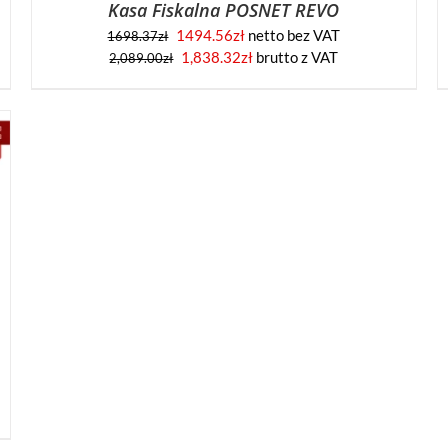
Kasa Fiskalna POSNET REVO
1494.56
zł
netto bez VAT
1698.37
zł
Pierwotna
Aktualna
1,838.32
zł
brutto z VAT
2,089.00
zł
cena
cena
wynosiła:
wynosi:
2,089.00zł.
1,838.32zł.