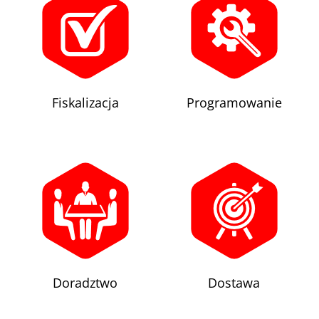
Fiskalizacja
Programowanie
Doradztwo
Dostawa