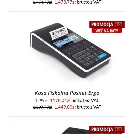
Pierwotna
Aktualna
1,473.77
zł
brutto z VAT
1,474.77
zł
cena
cena
wynosiła:
wynosi:
1,474.77zł.
1,473.77zł.
Kasa Fiskalna Posnet Ergo
1178.04
zł
netto bez VAT
1299
zł
Pierwotna
Aktualna
1,449.00
zł
brutto z VAT
1,597.77
zł
cena
cena
wynosiła:
wynosi:
1,597.77zł.
1,449.00zł.