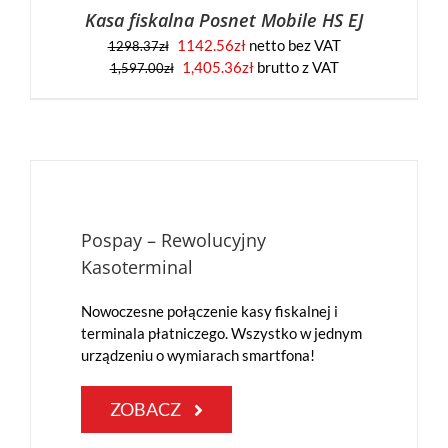
Kasa fiskalna Posnet Mobile HS EJ
1142.56
zł
netto bez VAT
1298.37
zł
Pierwotna
Aktualna
1,405.36
zł
brutto z VAT
1,597.00
zł
cena
cena
wynosiła:
wynosi:
1,597.00zł.
1,405.36zł.
Pospay – Rewolucyjny
Kasoterminal
Nowoczesne połączenie kasy fiskalnej i
terminala płatniczego. Wszystko w jednym
urządzeniu o wymiarach smartfona!
ZOBACZ