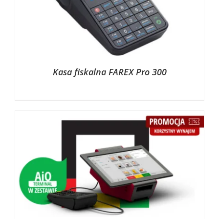
Kasa fiskalna FAREX Pro 300