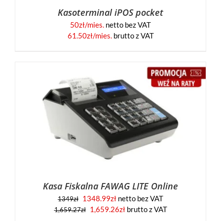
Kasoterminal iPOS pocket
50
zł/mies.
netto bez VAT
61.50
zł/mies.
brutto z VAT
Kasa Fiskalna FAWAG LITE Online
1348.99
zł
netto bez VAT
1349
zł
1,659.26
zł
brutto z VAT
1,659.27
zł