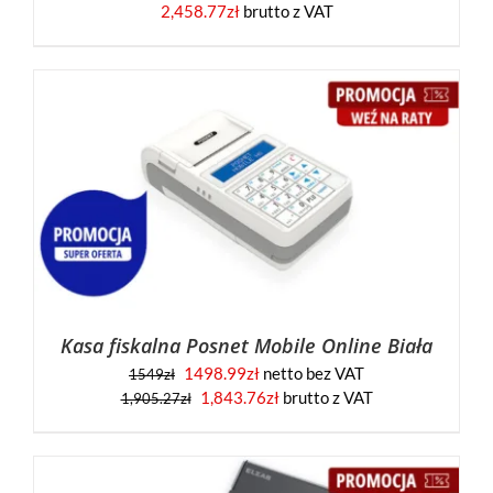
2,458.77
zł
brutto z VAT
Kasa fiskalna Posnet Mobile Online Biała
1498.99
zł
netto bez VAT
1549
zł
1,843.76
zł
brutto z VAT
1,905.27
zł