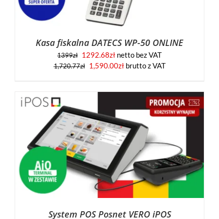
Kasa fiskalna DATECS WP-50 ONLINE
1292.68
zł
netto bez VAT
1399
zł
1,590.00
zł
brutto z VAT
1,720.77
zł
System POS Posnet VERO iPOS