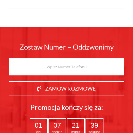
Zostaw Numer – Oddzwonimy
ZAMÓW ROZMOWĘ
Promocja kończy się za:
01
07
21
37
dni
godzin
minut
sekund