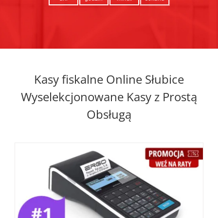
Kasy fiskalne Online Słubice
Wyselekcjonowane Kasy z Prostą
Obsługą