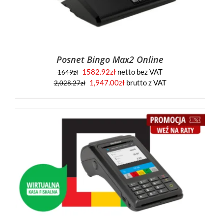
Posnet Bingo Max2 Online
1582.92
zł
netto bez VAT
1649
zł
1,947.00
zł
brutto z VAT
2,028.27
zł