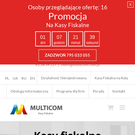
x
Osoby przeglądające ofertę:
16
Promocja
Na Kasy Fiskalne
01
07
21
37
dni
godzin
minut
sekund
ZADZWOŃ 795 033 055
Przejdź
61 28 39 127
|
biuro@multicom.com.pl
do
zawartości
Działalność Nierejestrowana
Kasa Fiskalna na Raty
PL
UA
RU
EN
Obsługa Informatyczna
Programy dla firm
Porady
Kontakt