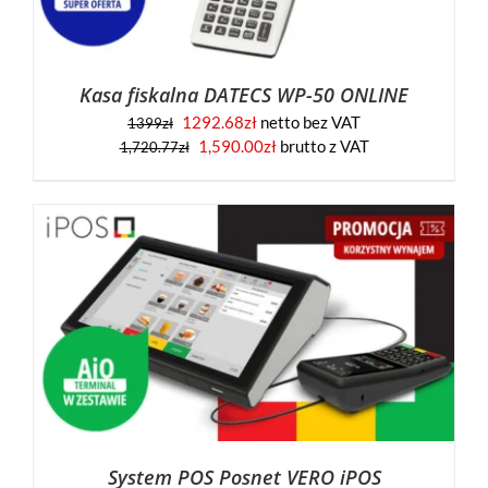
Kasa fiskalna DATECS WP-50 ONLINE
1292.68
zł
netto bez VAT
1399
zł
1,590.00
zł
brutto z VAT
1,720.77
zł
System POS Posnet VERO iPOS