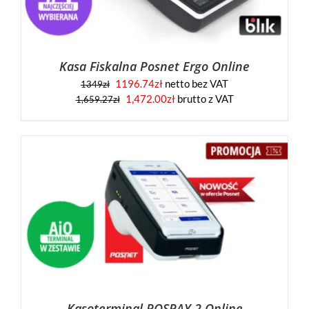
Kasa Fiskalna Posnet Ergo Online
1196.74
zł
netto bez VAT
1349
zł
1,472.00
zł
brutto z VAT
1,659.27
zł
Kasoterminal POSPAY 2 Online