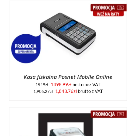
Kasa fiskalna Posnet Mobile Online
1498.99
zł
netto bez VAT
1549
zł
1,843.76
zł
brutto z VAT
1,905.27
zł