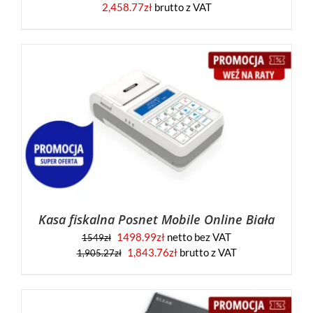
2,458.77
zł
brutto z VAT
Kasa fiskalna Posnet Mobile Online Biała
1498.99
zł
netto bez VAT
1549
zł
1,843.76
zł
brutto z VAT
1,905.27
zł