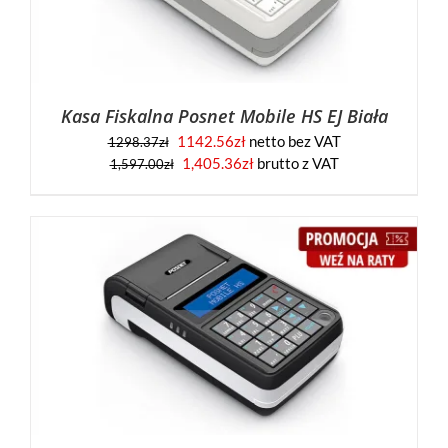
Kasa Fiskalna Posnet Mobile HS EJ Biała
1142.56
zł
netto bez VAT
1298.37
zł
Pierwotna
Aktualna
1,405.36
zł
brutto z VAT
1,597.00
zł
cena
cena
wynosiła:
wynosi:
1,597.00zł.
1,405.36zł.