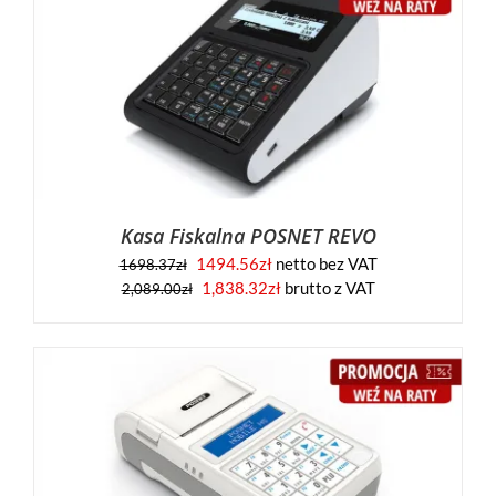
Kasa Fiskalna POSNET REVO
1494.56
zł
netto bez VAT
1698.37
zł
Pierwotna
Aktualna
1,838.32
zł
brutto z VAT
2,089.00
zł
cena
cena
wynosiła:
wynosi:
2,089.00zł.
1,838.32zł.