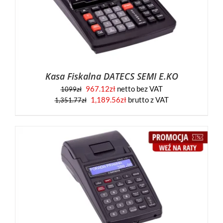
Kasa Fiskalna DATECS SEMI E.KO
967.12
zł
netto bez VAT
1099
zł
Pierwotna
Aktualna
1,189.56
zł
brutto z VAT
1,351.77
zł
cena
cena
wynosiła:
wynosi:
1,351.77zł.
1,189.56zł.