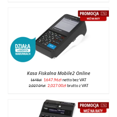
Kasa Fiskalna Mobile2 Online
1647.96
zł
netto bez VAT
1648
zł
2,027.00
zł
brutto z VAT
2,027.04
zł