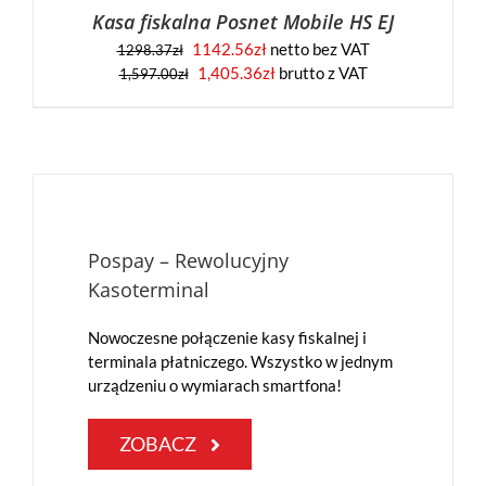
Kasa fiskalna Posnet Mobile HS EJ
1142.56
zł
netto bez VAT
1298.37
zł
Pierwotna
Aktualna
1,405.36
zł
brutto z VAT
1,597.00
zł
cena
cena
wynosiła:
wynosi:
1,597.00zł.
1,405.36zł.
Pospay – Rewolucyjny
Kasoterminal
Nowoczesne połączenie kasy fiskalnej i
terminala płatniczego. Wszystko w jednym
urządzeniu o wymiarach smartfona!
ZOBACZ