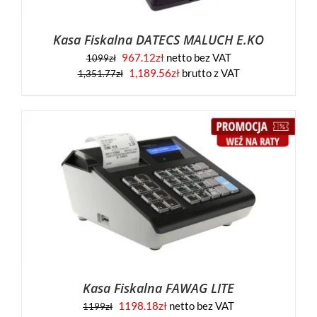
Kasa Fiskalna DATECS MALUCH E.KO
967.12
zł
netto bez VAT
1099
zł
Pierwotna
Aktualna
1,189.56
zł
brutto z VAT
1,351.77
zł
cena
cena
wynosiła:
wynosi:
1,351.77zł.
1,189.56zł.
Kasa Fiskalna FAWAG LITE
1198.18
zł
netto bez VAT
1199
zł