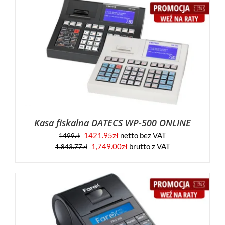
Kasa fiskalna DATECS WP-500 ONLINE
1421.95
zł
netto bez VAT
1499
zł
1,749.00
zł
brutto z VAT
1,843.77
zł