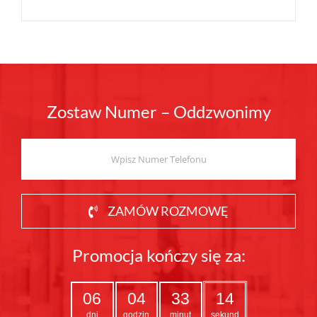
Zostaw Numer – Oddzwonimy
ZAMÓW ROZMOWĘ
Promocja kończy się za:
06
04
33
12
dni
godzin
minut
sekund