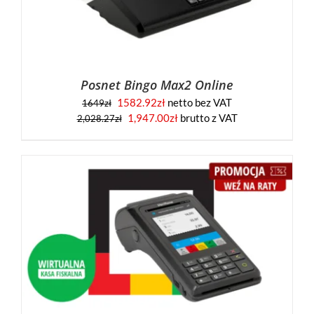
Posnet Bingo Max2 Online
1582.92
zł
netto bez VAT
1649
zł
1,947.00
zł
brutto z VAT
2,028.27
zł