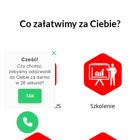
Co załatwimy za Ciebie?
Cześć!
Czy chcesz,
żebyśmy oddzwonili
do Ciebie za darmo
w
28
sekund?
TAK
Formalności w US
Szkolenie