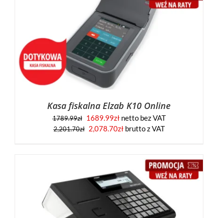
Kasa fiskalna Elzab K10 Online
1689.99
zł
netto bez VAT
1789.99
zł
2,078.70
zł
brutto z VAT
2,201.70
zł