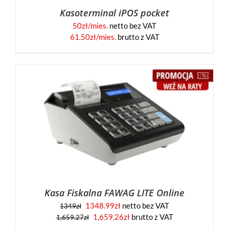
Kasoterminal iPOS pocket
50
zł/mies.
netto bez VAT
61.50
zł/mies.
brutto z VAT
Kasa Fiskalna FAWAG LITE Online
1348.99
zł
netto bez VAT
1349
zł
1,659.26
zł
brutto z VAT
1,659.27
zł