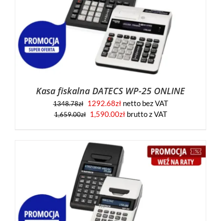
Kasa fiskalna DATECS WP-25 ONLINE
1292.68
zł
netto bez VAT
1348.78
zł
1,590.00
zł
brutto z VAT
1,659.00
zł