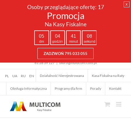
x
Osoby przeglądające ofertę:
17
Promocja
Na Kasy Fiskalne
05
04
41
08
dni
godzin
minut
sekund
ZADZWOŃ 795 033 055
Przejdź
61 28 39 127
|
biuro@multicom.com.pl
do
zawartości
Działalność Nierejestrowana
Kasa Fiskalna na Raty
PL
UA
RU
EN
Obsługa Informatyczna
Programy dla firm
Porady
Kontakt