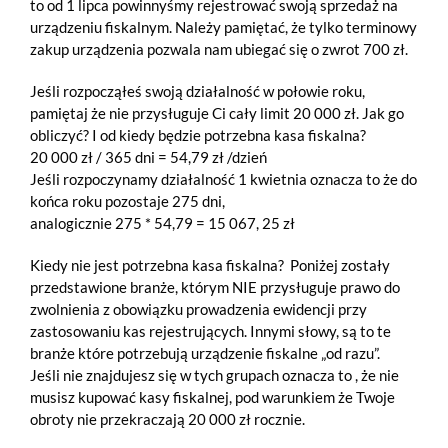
to od 1 lipca powinnyśmy rejestrować swoją sprzedaż na
urządzeniu fiskalnym. Należy pamiętać, że tylko terminowy
zakup urządzenia pozwala nam ubiegać się o zwrot 700 zł.
Jeśli rozpocząłeś swoją działalność w połowie roku,
pamiętaj że nie przysługuje Ci cały limit 20 000 zł. Jak go
obliczyć? I od kiedy będzie potrzebna kasa fiskalna?
20 000 zł / 365 dni = 54,79 zł /dzień
Jeśli rozpoczynamy działalność 1 kwietnia oznacza to że do
końca roku pozostaje 275 dni,
analogicznie 275 * 54,79 = 15 067, 25 zł
Kiedy nie jest potrzebna kasa fiskalna? Poniżej zostały
przedstawione branże, którym NIE przysługuje prawo do
zwolnienia z obowiązku prowadzenia ewidencji przy
zastosowaniu kas rejestrujących. Innymi słowy, są to te
branże które potrzebują urządzenie fiskalne „od razu”.
Jeśli nie znajdujesz się w tych grupach oznacza to , że nie
musisz kupować kasy fiskalnej, pod warunkiem że Twoje
obroty nie przekraczają 20 000 zł rocznie.