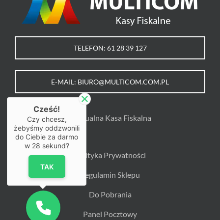
TELEFON: 61 28 39 127
E-MAIL: BIURO@MULTICOM.COM.PL
Cześć!
Wirtualna Kasa Fiskalna
Czy chcesz,
żebyśmy oddzwonili
do Ciebie za darmo
w
28
sekund?
Polityka Prywatności
TAK
Regulamin Sklepu
Do Pobrania
Panel Pocztowy