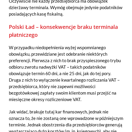
Oczywiście nie każdy przedsiębiorca ma obowiązek
dzierżawy terminala. Wymóg obejmuje jedynie podatników
posiadających kasę fiskalną.
Polski Ład – konsekwencje braku terminala
płatniczego
W przypadku niedopełnienia wyżej wspomnianego
obowiązku, przewidziane jest odebranie niektórych
preferencji. Pierwsza z nich to brak przyspieszonego trybu
odbioru zwrotu nadwyżki VAT – takich podatników
obowiązuje termin 60 dni, a nie 25 dni, jak do tej pory.
Druga z nich to wyłączenie kwartalnego rozliczania VAT –
przedsiębiorca, który nie zapewni możliwości
bezgotówkowej zapłaty swoim klientom musi przejść na
miesięczne okresy rozliczeniowe VAT.
Jak widać, brakuje tutaj kar finansowych, jednak nie
oznacza to, że nie zostaną one wprowadzone w późniejszym
terminie. Jednak obostrzenia dla przedsiębiorców generują
wystarczająco dużo kosztów (m. in. księgowych), aby nie