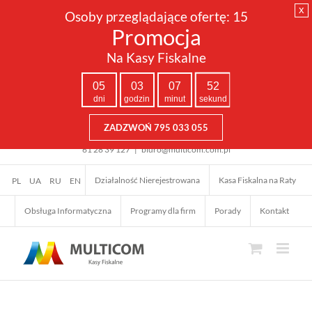
x
Osoby przeglądające ofertę:
15
Promocja
Na Kasy Fiskalne
05
03
07
51
dni
godzin
minut
sekund
ZADZWOŃ 795 033 055
Przejdź
61 28 39 127
|
biuro@multicom.com.pl
do
zawartości
Działalność Nierejestrowana
Kasa Fiskalna na Raty
PL
UA
RU
EN
Obsługa Informatyczna
Programy dla firm
Porady
Kontakt