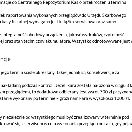
rmacje do Centralnego Repozytorium Kas o przekroczeniu terminu
ązek raportowania wykonanych przeglądów do Urzędu Skarbowego
kasy fiskalnej wymagana jest książka serwisowa oraz samo
, integralność obudowy urządzenia, jakość wydruków, czytelność
lnej oraz stan techniczny akumulatora. Wszystko odnotowywane jest
encje
 jego termin ściśle określony. Jakie jednak są konsekwencje za
akładaną podczas kontroli. Jeżeli kara została nałożona w ciągu 3 l
szym przeglądem), to dodatkowo odbierany jest zwrot 700 zł przyznan
ostanie wykonany po terminie – grozi nam kara w wysokości 1000 zł.
y niezależnie od wszystkiego musi być zrealizowany w terminie pod
aktować się z serwisem w celu wykonania przeglądu od razu, gdy poja