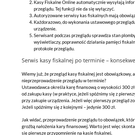
Kasy Fiskalne Online automatycznie wysyłają info
przeglądu. Tej funkcji nie da się wyłączyć.
Autoryzowane serwisy kas fiskalnych mają obowi
Każdorazowo, do wykonania ustawowego przeglądu 
urządzenie.
Serwisant podczas przeglądu sprawdza stan plomby
wyświetlaczy, poprawność działania pamięci fiska
protokole przeglądu.
Serwis kasy fiskalnej po terminie – konsekw
Wiemy już, że przegląd kasy fiskalnej jest obowiązkowy, a
nieprzeprowadzenie przeglądu w terminie?
Ustawodawca określa karę finansową o wysokości 300 zł n
od zakupu kasy (w praktyce, jeżeli spóźnimy się z pierw
przy zakupie urządzenia. Jeżeli więc pierwszy przegląd z
Jeżeli spóźnimy się z kolejnymi – jedynie 300 zł.
Jak widać, przeprowadzenie przeglądu to obowiązek, któr
groźbą nałożenia kary finansowej. Warto jest więc skont
się pierwsze przypomnienie na kasie fiskalnej.