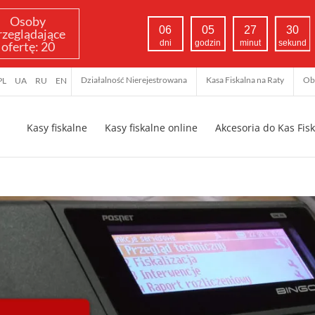
Osoby
06
05
27
29
rzeglądające
dni
godzin
minut
sekund
ofertę:
20
Działalność Nierejestrowana
Kasa Fiskalna na Raty
Ob
PL
UA
RU
EN
Kasy fiskalne
Kasy fiskalne online
Akcesoria do Kas Fis