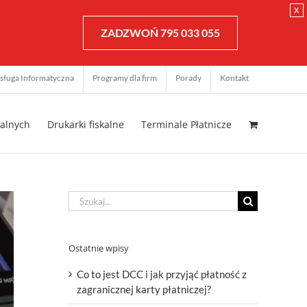
x
ZADZWOŃ 795 033 055
sługa Informatyczna
Programy dla firm
Porady
Kontakt
kalnych
Drukarki fiskalne
Terminale Płatnicze
Szukaj
Ostatnie wpisy
Co to jest DCC i jak przyjąć płatność z
zagranicznej karty płatniczej?