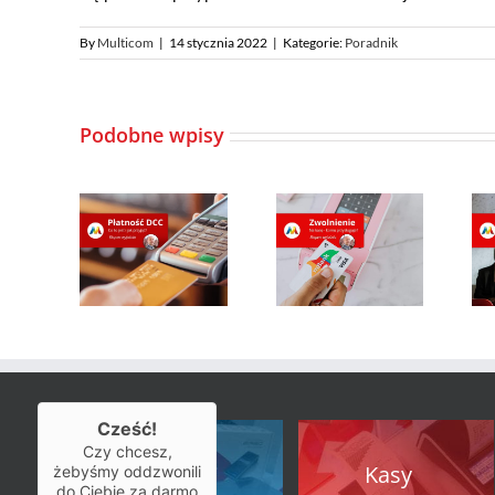
By
Multicom
|
14 stycznia 2022
|
Kategorie:
Poradnik
Podobne wpisy
Cześć!
Czy chcesz,
Kasy
Kasy
żebyśmy oddzwonili
do Ciebie za darmo