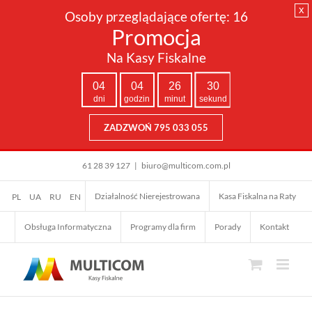
x
Osoby przeglądające ofertę:
16
Promocja
Na Kasy Fiskalne
04
04
26
29
dni
godzin
minut
sekund
ZADZWOŃ 795 033 055
Przejdź
61 28 39 127
|
biuro@multicom.com.pl
do
zawartości
Działalność Nierejestrowana
Kasa Fiskalna na Raty
PL
UA
RU
EN
Obsługa Informatyczna
Programy dla firm
Porady
Kontakt