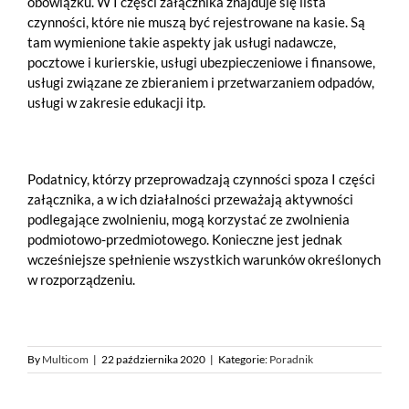
obowiązku. W I części załącznika znajduje się lista
czynności, które nie muszą być rejestrowane na kasie. Są
tam wymienione takie aspekty jak usługi nadawcze,
pocztowe i kurierskie, usługi ubezpieczeniowe i finansowe,
usługi związane ze zbieraniem i przetwarzaniem odpadów,
usługi w zakresie edukacji itp.
Podatnicy, którzy przeprowadzają czynności spoza I części
załącznika, a w ich działalności przeważają aktywności
podlegające zwolnieniu, mogą korzystać ze zwolnienia
podmiotowo-przedmiotowego. Konieczne jest jednak
wcześniejsze spełnienie wszystkich warunków określonych
w rozporządzeniu.
By
Multicom
|
22 października 2020
|
Kategorie:
Poradnik