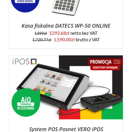
Kasa fiskalna DATECS WP-50 ONLINE
1292.68
zł
netto bez VAT
1399
zł
1,590.00
zł
brutto z VAT
1,720.77
zł
System POS Posnet VERO iPOS