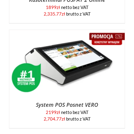
1899
zł
netto bez VAT
2,335.77
zł
brutto z VAT
System POS Posnet VERO
2199
zł
netto bez VAT
2,704.77
zł
brutto z VAT