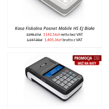
Kasa Fiskalna Posnet Mobile HS EJ Biała
1142.56
zł
netto bez VAT
1298.37
zł
Pierwotna
Aktualna
1,405.36
zł
brutto z VAT
1,597.00
zł
cena
cena
wynosiła:
wynosi:
1,597.00zł.
1,405.36zł.