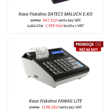
Kasa Fiskalna DATECS MALUCH E.KO
967.12
zł
netto bez VAT
1099
zł
Pierwotna
Aktualna
1,189.56
zł
brutto z VAT
1,351.77
zł
cena
cena
wynosiła:
wynosi:
1,351.77zł.
1,189.56zł.
Kasa Fiskalna FAWAG LITE
1198.18
zł
netto bez VAT
1199
zł