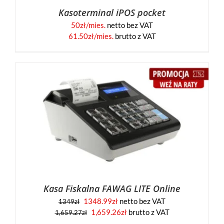
Kasoterminal iPOS pocket
50
zł/mies.
netto bez VAT
61.50
zł/mies.
brutto z VAT
Kasa Fiskalna FAWAG LITE Online
1348.99
zł
netto bez VAT
1349
zł
1,659.26
zł
brutto z VAT
1,659.27
zł