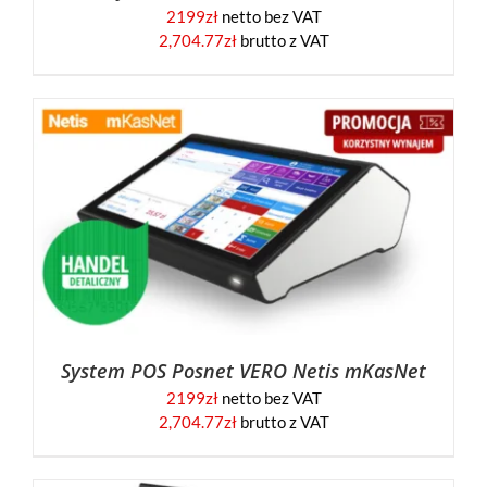
2199
zł
netto bez VAT
2,704.77
zł
brutto z VAT
System POS Posnet VERO Netis mKasNet
2199
zł
netto bez VAT
2,704.77
zł
brutto z VAT