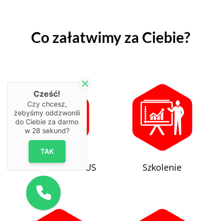
Co załatwimy za Ciebie?
Cześć!
Czy chcesz,
żebyśmy oddzwonili
do Ciebie za darmo
w
28
sekund?
TAK
Formalności w US
Szkolenie