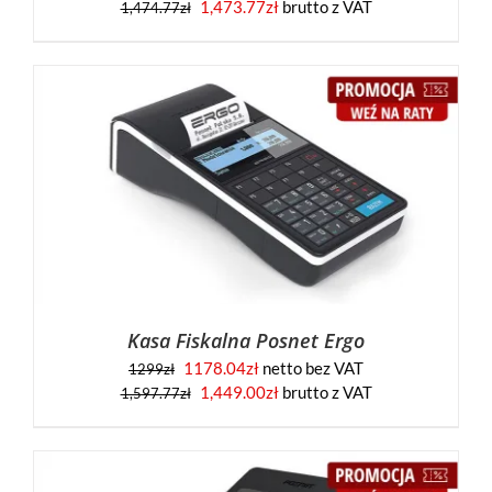
Pierwotna
Aktualna
1,473.77
zł
brutto z VAT
1,474.77
zł
cena
cena
wynosiła:
wynosi:
1,474.77zł.
1,473.77zł.
Kasa Fiskalna Posnet Ergo
1178.04
zł
netto bez VAT
1299
zł
Pierwotna
Aktualna
1,449.00
zł
brutto z VAT
1,597.77
zł
cena
cena
wynosiła:
wynosi:
1,597.77zł.
1,449.00zł.