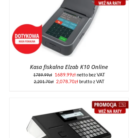
Kasa fiskalna Elzab K10 Online
1689.99
zł
netto bez VAT
1789.99
zł
2,078.70
zł
brutto z VAT
2,201.70
zł