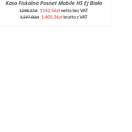
Kasa Fiskalna Posnet Mobile HS EJ Biała
1142.56
zł
netto bez VAT
1298.37
zł
Pierwotna
Aktualna
1,405.36
zł
brutto z VAT
1,597.00
zł
cena
cena
wynosiła:
wynosi:
1,597.00zł.
1,405.36zł.