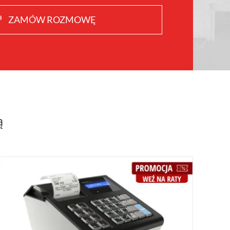
ZAMÓW ROZMOWĘ
ą