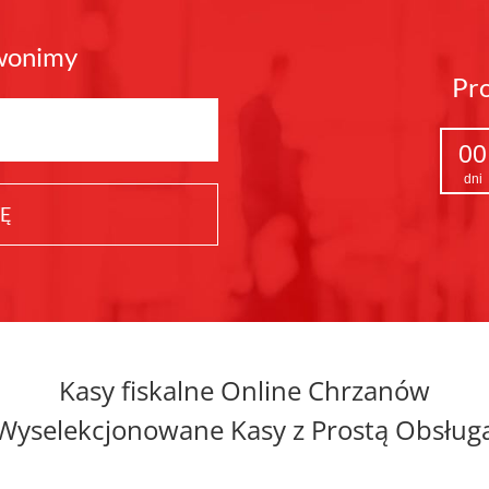
wonimy
Pro
00
dni
Ę
Kasy fiskalne Online Chrzanów
Wyselekcjonowane Kasy z Prostą Obsług