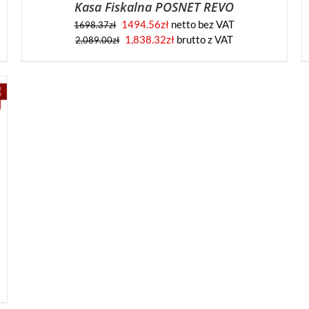
Kasa Fiskalna POSNET REVO
1494.56
zł
netto bez VAT
1698.37
zł
Pierwotna
Aktualna
1,838.32
zł
brutto z VAT
2,089.00
zł
cena
cena
wynosiła:
wynosi:
2,089.00zł.
1,838.32zł.