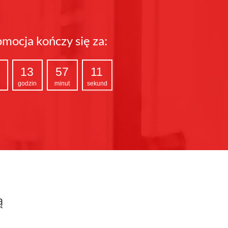
mocja kończy się za:
13
57
10
godzin
minut
sekund
ą