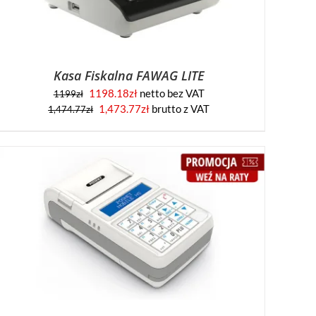
Kasa Fiskalna FAWAG LITE
1198.18
zł
netto bez VAT
1199
zł
Pierwotna
Aktualna
1,473.77
zł
brutto z VAT
1,474.77
zł
cena
cena
wynosiła:
wynosi:
1,474.77zł.
1,473.77zł.