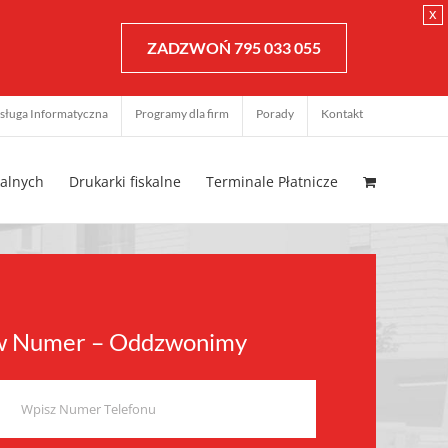
x
ZADZWOŃ 795 033 055
sługa Informatyczna
Programy dla firm
Porady
Kontakt
kalnych
Drukarki fiskalne
Terminale Płatnicze
w Numer – Oddzwonimy