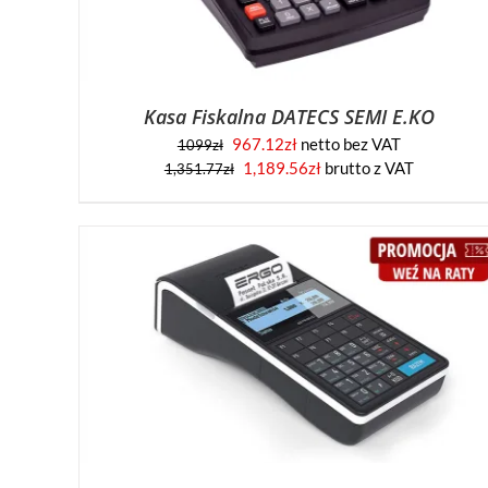
Kasa Fiskalna DATECS SEMI E.KO
967.12
zł
netto bez VAT
1099
zł
Pierwotna
Aktualna
1,189.56
zł
brutto z VAT
1,351.77
zł
cena
cena
wynosiła:
wynosi:
1,351.77zł.
1,189.56zł.