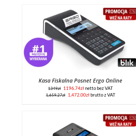
Kasa Fiskalna Posnet Ergo Online
1196.74
zł
netto bez VAT
1349
zł
1,472.00
zł
brutto z VAT
1,659.27
zł