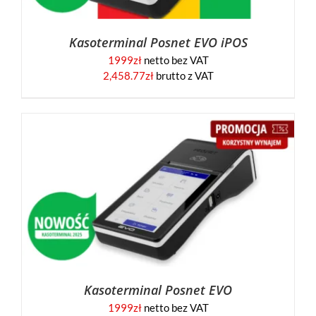
Kasoterminal Posnet EVO iPOS
1999
zł
netto bez VAT
2,458.77
zł
brutto z VAT
Kasoterminal Posnet EVO
1999
zł
netto bez VAT