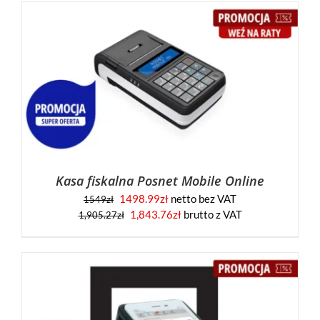
Kasa fiskalna Posnet Mobile Online
1498.99
zł
netto bez VAT
1549
zł
1,843.76
zł
brutto z VAT
1,905.27
zł