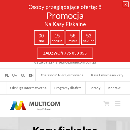
x
Osoby przeglądające ofertę:
8
Promocja
Na Kasy Fiskalne
00
15
56
51
dni
godzin
minut
sekund
ZADZWOŃ 795 033 055
Przejdź
61 28 39 127
|
biuro@multicom.com.pl
do
zawartości
Działalność Nierejestrowana
Kasa Fiskalna na Raty
PL
UA
RU
EN
Obsługa Informatyczna
Programy dla firm
Porady
Kontakt