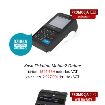
Kasa Fiskalna Mobile2 Online
1647.96
zł
netto bez VAT
1648
zł
2,027.00
zł
brutto z VAT
2,027.04
zł