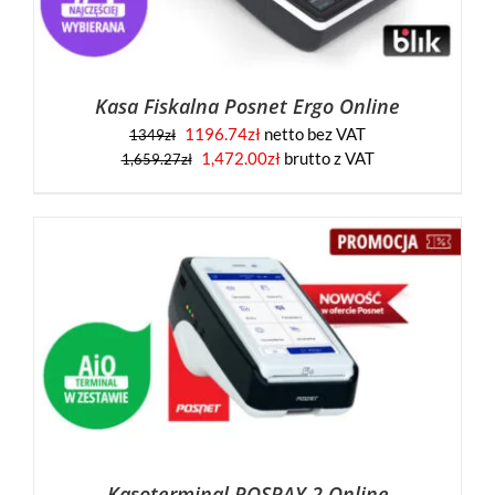
Kasa Fiskalna Posnet Ergo Online
1196.74
zł
netto bez VAT
1349
zł
1,472.00
zł
brutto z VAT
1,659.27
zł
Kasoterminal POSPAY 2 Online