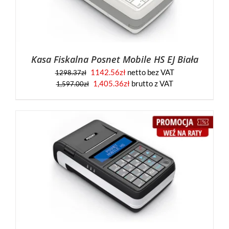
Kasa Fiskalna Posnet Mobile HS EJ Biała
1142.56
zł
netto bez VAT
1298.37
zł
Pierwotna
Aktualna
1,405.36
zł
brutto z VAT
1,597.00
zł
cena
cena
wynosiła:
wynosi:
1,597.00zł.
1,405.36zł.