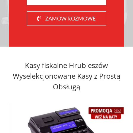
ZAMÓW ROZMOWĘ
Kasy fiskalne Hrubieszów
Wyselekcjonowane Kasy z Prostą
Obsługą