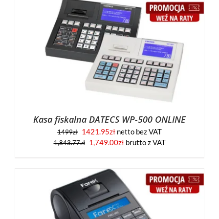
Kasa fiskalna DATECS WP-500 ONLINE
1421.95
zł
netto bez VAT
1499
zł
1,749.00
zł
brutto z VAT
1,843.77
zł