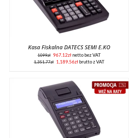
Kasa Fiskalna DATECS SEMI E.KO
967.12
zł
netto bez VAT
1099
zł
Pierwotna
Aktualna
1,189.56
zł
brutto z VAT
1,351.77
zł
cena
cena
wynosiła:
wynosi:
1,351.77zł.
1,189.56zł.