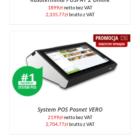
1899
zł
netto bez VAT
2,335.77
zł
brutto z VAT
System POS Posnet VERO
2199
zł
netto bez VAT
2,704.77
zł
brutto z VAT