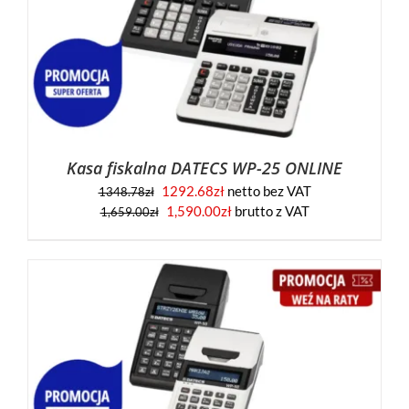
Kasa fiskalna DATECS WP-25 ONLINE
1292.68
zł
netto bez VAT
1348.78
zł
1,590.00
zł
brutto z VAT
1,659.00
zł