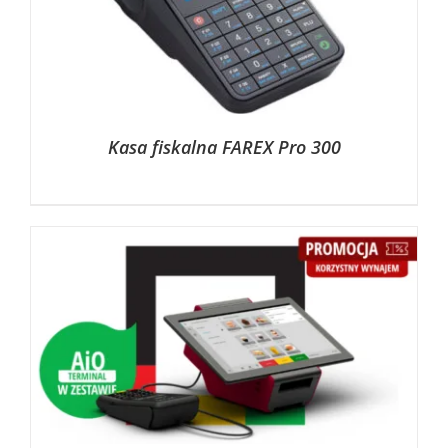
Kasa fiskalna FAREX Pro 300