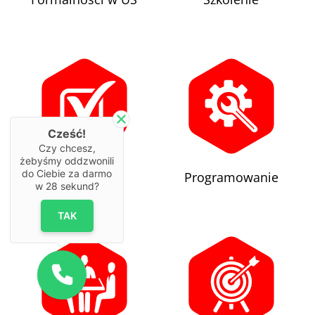
Cześć!
Czy chcesz,
żebyśmy oddzwonili
do Ciebie za darmo
Fiskalizacja
Programowanie
w
28
sekund?
TAK