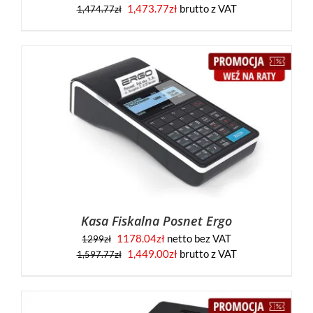
Pierwotna
Aktualna
1,473.77
zł
brutto z VAT
1,474.77
zł
cena
cena
wynosiła:
wynosi:
1,474.77zł.
1,473.77zł.
Kasa Fiskalna Posnet Ergo
1178.04
zł
netto bez VAT
1299
zł
Pierwotna
Aktualna
1,449.00
zł
brutto z VAT
1,597.77
zł
cena
cena
wynosiła:
wynosi:
1,597.77zł.
1,449.00zł.