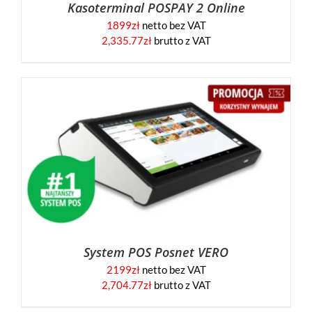
Kasoterminal POSPAY 2 Online
1899
zł
netto bez VAT
2,335.77
zł
brutto z VAT
System POS Posnet VERO
2199
zł
netto bez VAT
2,704.77
zł
brutto z VAT