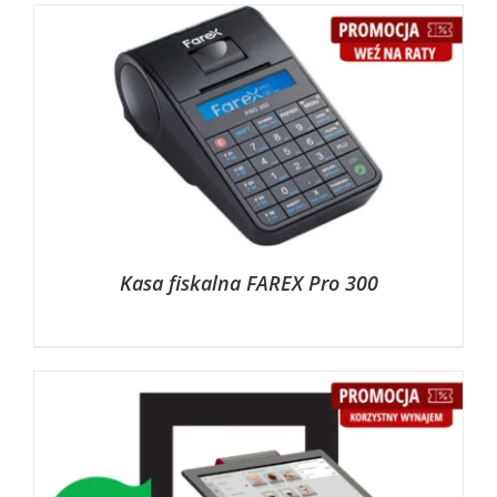
Kasa fiskalna FAREX Pro 300