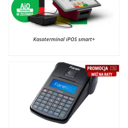
Kasoterminal iPOS smart+