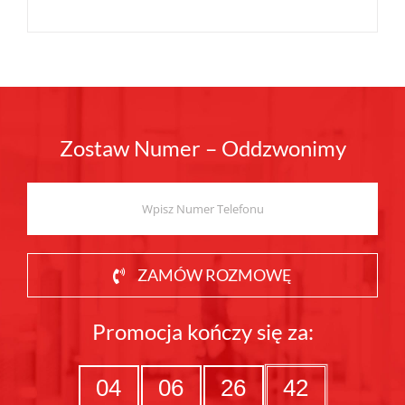
Zostaw Numer – Oddzwonimy
ZAMÓW ROZMOWĘ
Promocja kończy się za:
04
06
26
40