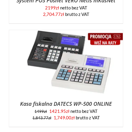
System POS Posnet VERO Netis mKasNet
2199
zł
netto bez VAT
2,704.77
zł
brutto z VAT
Kasa fiskalna DATECS WP-500 ONLINE
1421.95
zł
netto bez VAT
1499
zł
1,749.00
zł
brutto z VAT
1,843.77
zł