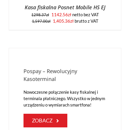
Kasa fiskalna Posnet Mobile HS EJ
1142.56
zł
netto bez VAT
1298.37
zł
Pierwotna
Aktualna
1,405.36
zł
brutto z VAT
1,597.00
zł
cena
cena
wynosiła:
wynosi:
1,597.00zł.
1,405.36zł.
Pospay – Rewolucyjny
Kasoterminal
Nowoczesne połączenie kasy fiskalnej i
terminala płatniczego. Wszystko w jednym
urządzeniu o wymiarach smartfona!
ZOBACZ