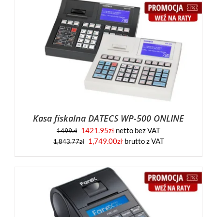
Kasa fiskalna DATECS WP-500 ONLINE
1421.95
zł
netto bez VAT
1499
zł
1,749.00
zł
brutto z VAT
1,843.77
zł