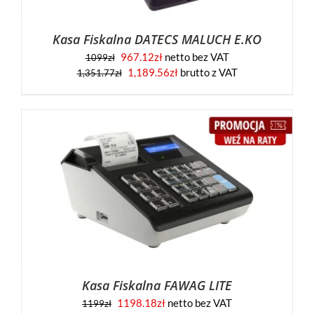
Kasa Fiskalna DATECS MALUCH E.KO
967.12
zł
netto bez VAT
1099
zł
Pierwotna
Aktualna
1,189.56
zł
brutto z VAT
1,351.77
zł
cena
cena
wynosiła:
wynosi:
1,351.77zł.
1,189.56zł.
Kasa Fiskalna FAWAG LITE
1198.18
zł
netto bez VAT
1199
zł