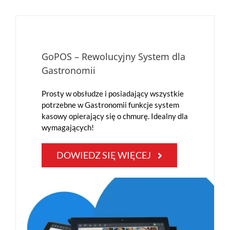
GoPOS – Rewolucyjny System dla
Gastronomii
Prosty w obsłudze i posiadający wszystkie
potrzebne w Gastronomii funkcje system
kasowy opierający się o chmurę. Idealny dla
wymagających!
DOWIEDZ SIĘ WIĘCEJ