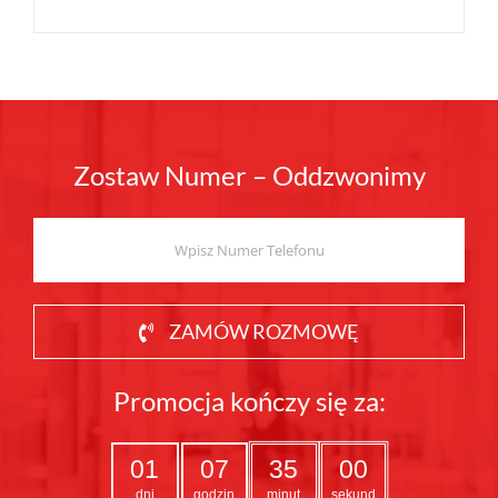
Zostaw Numer – Oddzwonimy
ZAMÓW ROZMOWĘ
Promocja kończy się za:
01
07
34
59
dni
godzin
minut
sekund