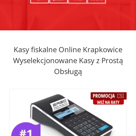
Kasy fiskalne Online Krapkowice
Wyselekcjonowane Kasy z Prostą
Obsługą