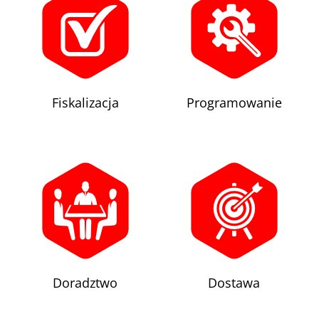
Fiskalizacja
Programowanie
Doradztwo
Dostawa