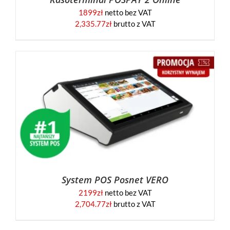
1899
zł
netto bez VAT
2,335.77
zł
brutto z VAT
System POS Posnet VERO
2199
zł
netto bez VAT
2,704.77
zł
brutto z VAT