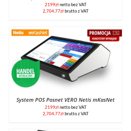
2199
zł
netto bez VAT
2,704.77
zł
brutto z VAT
System POS Posnet VERO Netis mKasNet
2199
zł
netto bez VAT
2,704.77
zł
brutto z VAT