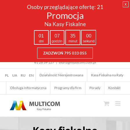
x
Osoby przeglądające ofertę:
21
Promocja
Na Kasy Fiskalne
01
07
34
59
dni
godzin
minut
sekund
ZADZWOŃ 795 033 055
Przejdź
61 28 39 127
|
biuro@multicom.com.pl
do
zawartości
Działalność Nierejestrowana
Kasa Fiskalna na Raty
PL
UA
RU
EN
Obsługa Informatyczna
Programy dla firm
Porady
Kontakt