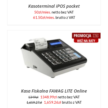
Kasoterminal iPOS pocket
50
zł/mies.
netto bez VAT
61.50
zł/mies.
brutto z VAT
Kasa Fiskalna FAWAG LITE Online
1348.99
zł
netto bez VAT
1349
zł
1,659.26
zł
brutto z VAT
1,659.27
zł