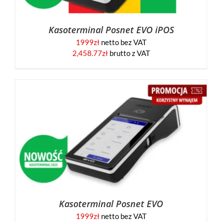
Kasoterminal Posnet EVO iPOS
1999
zł
netto bez VAT
2,458.77
zł
brutto z VAT
Kasoterminal Posnet EVO
1999
zł
netto bez VAT