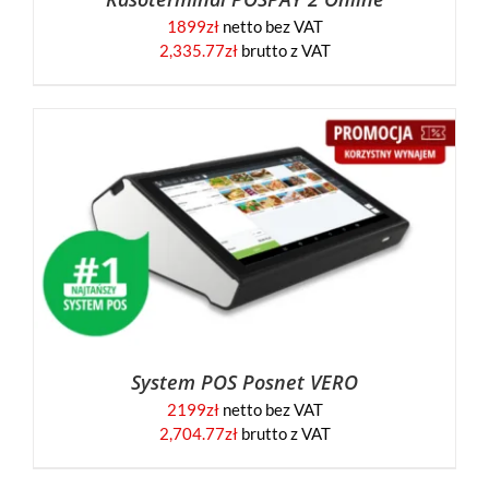
1899
zł
netto bez VAT
2,335.77
zł
brutto z VAT
System POS Posnet VERO
2199
zł
netto bez VAT
2,704.77
zł
brutto z VAT