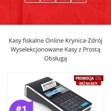
Kasy fiskalne Online Krynica-Zdrój
Wyselekcjonowane Kasy z Prostą
Obsługą