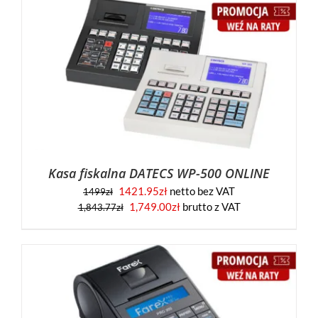
Kasa fiskalna DATECS WP-500 ONLINE
1421.95
zł
netto bez VAT
1499
zł
1,749.00
zł
brutto z VAT
1,843.77
zł