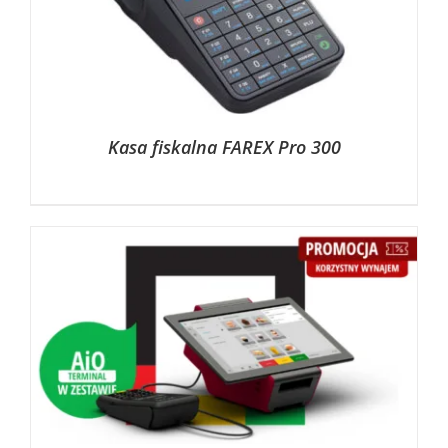
Kasa fiskalna FAREX Pro 300