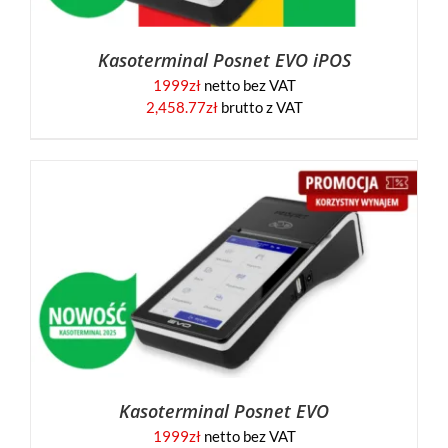
Kasoterminal Posnet EVO iPOS
1999
zł
netto bez VAT
2,458.77
zł
brutto z VAT
Kasoterminal Posnet EVO
1999
zł
netto bez VAT