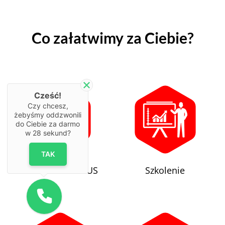
Co załatwimy za Ciebie?
Cześć!
Czy chcesz,
żebyśmy oddzwonili
do Ciebie za darmo
w
28
sekund?
TAK
Formalności w US
Szkolenie