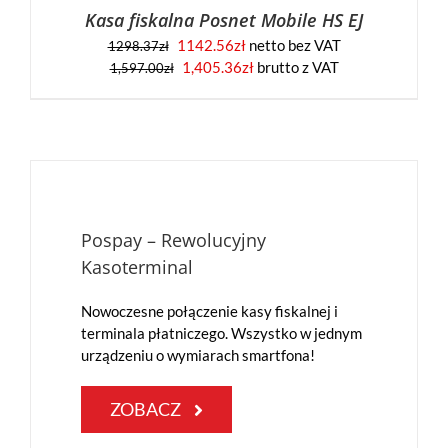
Kasa fiskalna Posnet Mobile HS EJ
1142.56
zł
netto bez VAT
1298.37
zł
Pierwotna
Aktualna
1,405.36
zł
brutto z VAT
1,597.00
zł
cena
cena
wynosiła:
wynosi:
1,597.00zł.
1,405.36zł.
Pospay – Rewolucyjny
Kasoterminal
Nowoczesne połączenie kasy fiskalnej i
terminala płatniczego. Wszystko w jednym
urządzeniu o wymiarach smartfona!
ZOBACZ