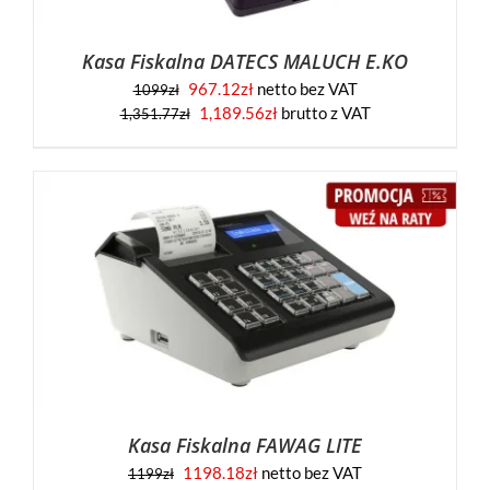
Kasa Fiskalna DATECS MALUCH E.KO
967.12
zł
netto bez VAT
1099
zł
Pierwotna
Aktualna
1,189.56
zł
brutto z VAT
1,351.77
zł
cena
cena
wynosiła:
wynosi:
1,351.77zł.
1,189.56zł.
Kasa Fiskalna FAWAG LITE
1198.18
zł
netto bez VAT
1199
zł