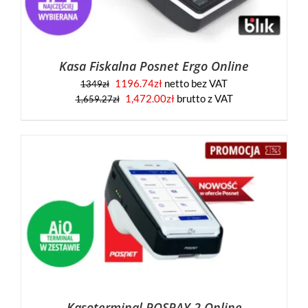
Kasa Fiskalna Posnet Ergo Online
1196.74
zł
netto bez VAT
1349
zł
1,472.00
zł
brutto z VAT
1,659.27
zł
Kasoterminal POSPAY 2 Online