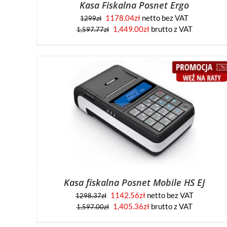
Kasa Fiskalna Posnet Ergo
1178.04
zł
netto bez VAT
1299
zł
Pierwotna
Aktualna
1,449.00
zł
brutto z VAT
1,597.77
zł
cena
cena
wynosiła:
wynosi:
1,597.77zł.
1,449.00zł.
Kasa fiskalna Posnet Mobile HS EJ
1142.56
zł
netto bez VAT
1298.37
zł
Pierwotna
Aktualna
1,405.36
zł
brutto z VAT
1,597.00
zł
cena
cena