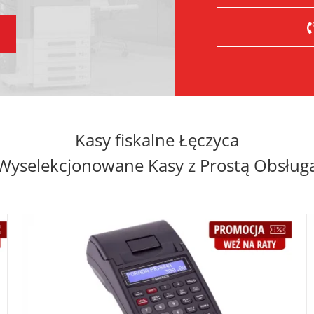
Kasy fiskalne Łęczyca
Wyselekcjonowane Kasy z Prostą Obsług