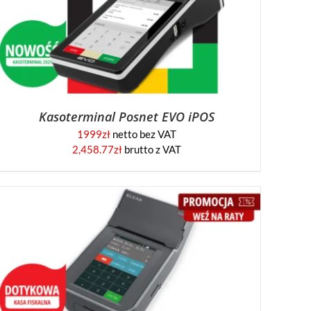
Kasoterminal Posnet EVO iPOS
1999
zł
netto bez VAT
2,458.77
zł
brutto z VAT