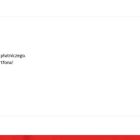
 płatniczego.
tfona!