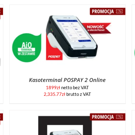
Kasoterminal POSPAY 2 Online
1899
zł
netto bez VAT
2,335.77
zł
brutto z VAT