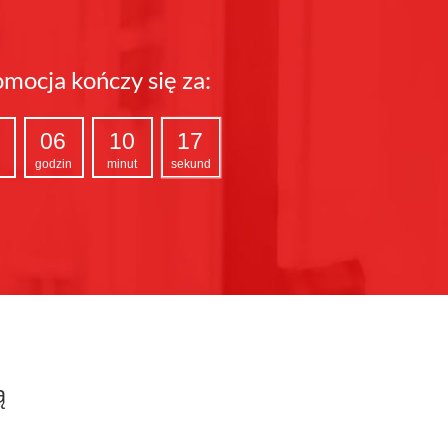
mocja kończy się za:
06
10
15
godzin
minut
sekund
ą