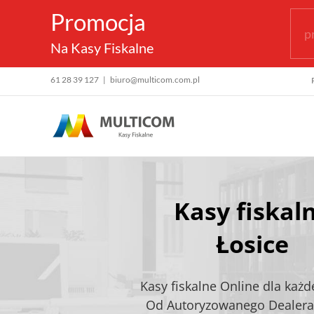
Promocja
p
Na Kasy Fiskalne
Przejdź
61 28 39 127
|
biuro@multicom.com.pl
do
zawartości
Kasy fiskal
Łosice
Kasy fiskalne Online dla każd
Od Autoryzowanego Dealera