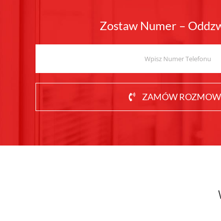
Zostaw Numer – Oddz
ZAMÓW ROZMOW