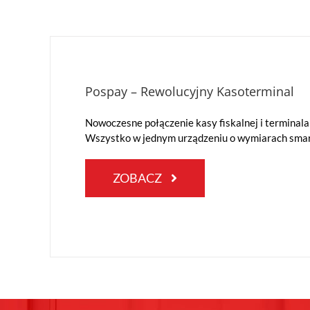
wynosiła:
wynosi:
1,597.00zł.
1,405.36zł.
Pospay – Rewolucyjny Kasoterminal
Nowoczesne połączenie kasy fiskalnej i terminala
Wszystko w jednym urządzeniu o wymiarach smar
ZOBACZ