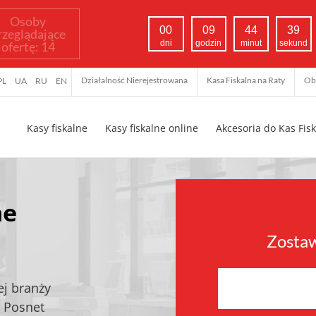
Osoby
00
09
44
38
rzeglądające
dni
godzin
minut
sekund
ofertę:
14
Działalność Nierejestrowana
Kasa Fiskalna na Raty
Ob
PL
UA
RU
EN
Kasy fiskalne
Kasy fiskalne online
Akcesoria do Kas Fis
ne
Zosta
ej branży
 Posnet