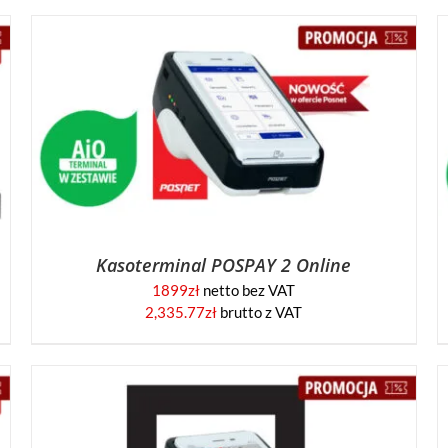
Kasoterminal POSPAY 2 Online
1899
zł
netto bez VAT
2,335.77
zł
brutto z VAT