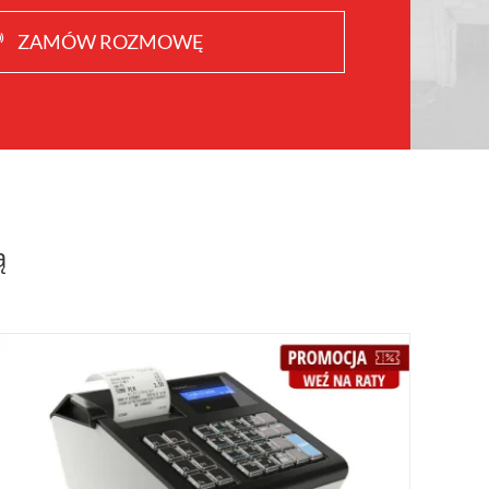
ZAMÓW ROZMOWĘ
ą