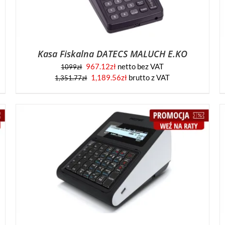
Kasa Fiskalna DATECS MALUCH E.KO
967.12
zł
netto bez VAT
1099
zł
Pierwotna
Aktualna
1,189.56
zł
brutto z VAT
1,351.77
zł
cena
cena
wynosiła:
wynosi:
1,351.77zł.
1,189.56zł.