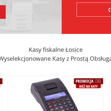
Kasy fiskalne Łosice
Wyselekcjonowane Kasy z Prostą Obsług