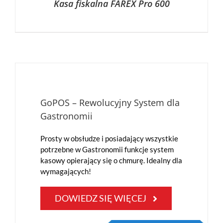
Kasa fiskalna FAREX Pro 600
GoPOS – Rewolucyjny System dla
Gastronomii
Prosty w obsłudze i posiadający wszystkie
potrzebne w Gastronomii funkcje system
kasowy opierający się o chmurę. Idealny dla
wymagających!
DOWIEDZ SIĘ WIĘCEJ