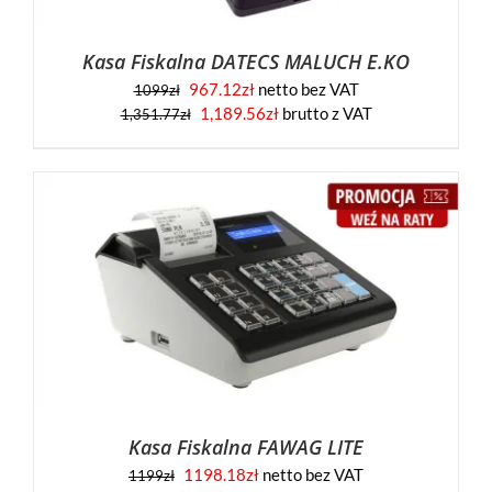
Kasa Fiskalna DATECS MALUCH E.KO
967.12
zł
netto bez VAT
1099
zł
Pierwotna
Aktualna
1,189.56
zł
brutto z VAT
1,351.77
zł
cena
cena
wynosiła:
wynosi:
1,351.77zł.
1,189.56zł.
Kasa Fiskalna FAWAG LITE
1198.18
zł
netto bez VAT
1199
zł