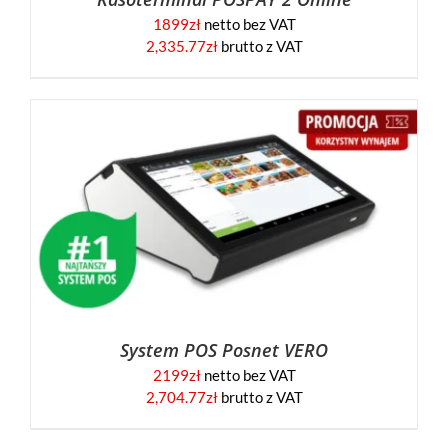
1899
zł
netto bez VAT
2,335.77
zł
brutto z VAT
System POS Posnet VERO
2199
zł
netto bez VAT
2,704.77
zł
brutto z VAT