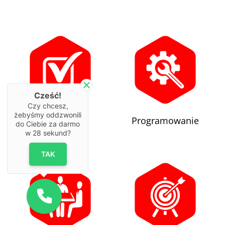
Cześć!
Czy chcesz,
żebyśmy oddzwonili
Fiskalizacja
Programowanie
do Ciebie za darmo
w
28
sekund?
TAK