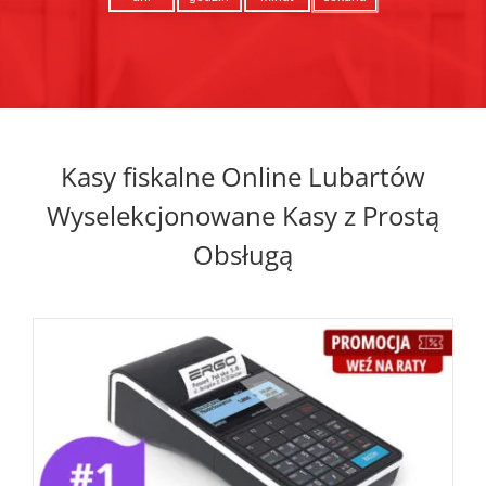
Kasy fiskalne Online Lubartów
Wyselekcjonowane Kasy z Prostą
Obsługą