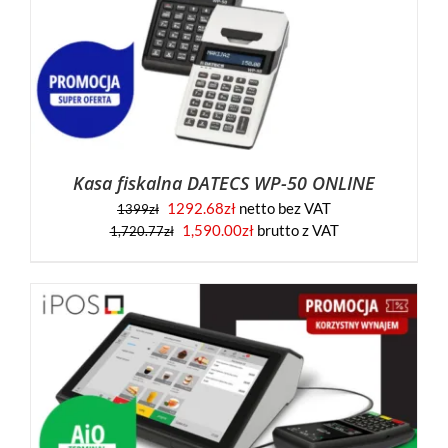
Kasa fiskalna DATECS WP-50 ONLINE
1292.68
zł
netto bez VAT
1399
zł
1,590.00
zł
brutto z VAT
1,720.77
zł