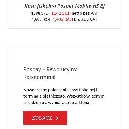
Kasa fiskalna Posnet Mobile HS EJ
1142.56
zł
netto bez VAT
1298.37
zł
Pierwotna
Aktualna
1,405.36
zł
brutto z VAT
1,597.00
zł
cena
cena
wynosiła:
wynosi:
1,597.00zł.
1,405.36zł.
Pospay – Rewolucyjny
Kasoterminal
Nowoczesne połączenie kasy fiskalnej i
terminala płatniczego. Wszystko w jednym
urządzeniu o wymiarach smartfona!
ZOBACZ