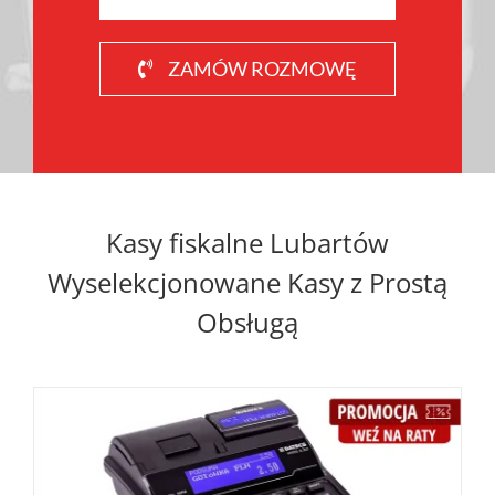
ZAMÓW ROZMOWĘ
Kasy fiskalne Lubartów
Wyselekcjonowane Kasy z Prostą
Obsługą