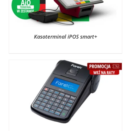
Kasoterminal iPOS smart+