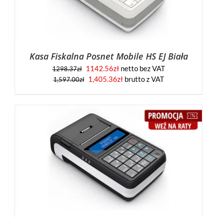
Kasa Fiskalna Posnet Mobile HS EJ Biała
1142.56
zł
netto bez VAT
1298.37
zł
Pierwotna
Aktualna
1,405.36
zł
brutto z VAT
1,597.00
zł
cena
cena
wynosiła:
wynosi:
1,597.00zł.
1,405.36zł.