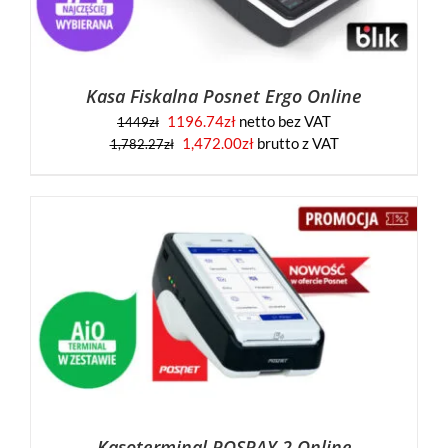
Kasa Fiskalna Posnet Ergo Online
1196.74
zł
netto bez VAT
1449
zł
1,472.00
zł
brutto z VAT
1,782.27
zł
Kasoterminal POSPAY 2 Online