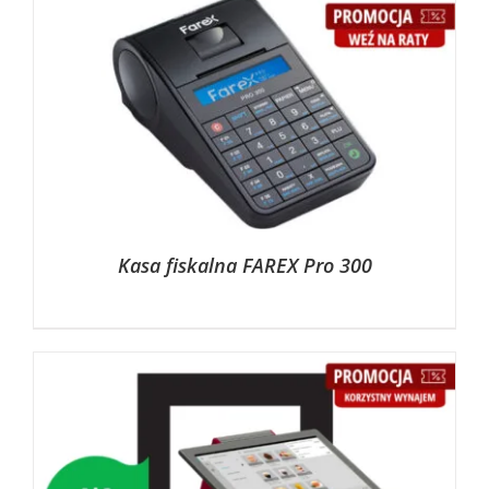
Kasa fiskalna FAREX Pro 300