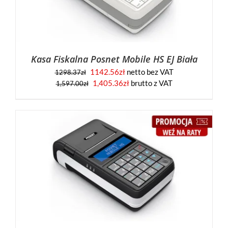
Kasa Fiskalna Posnet Mobile HS EJ Biała
1142.56
zł
netto bez VAT
1298.37
zł
Pierwotna
Aktualna
1,405.36
zł
brutto z VAT
1,597.00
zł
cena
cena
wynosiła:
wynosi:
1,597.00zł.
1,405.36zł.