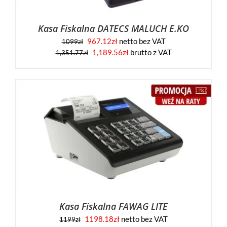
Kasa Fiskalna DATECS MALUCH E.KO
967.12
zł
netto bez VAT
1099
zł
Pierwotna
Aktualna
1,189.56
zł
brutto z VAT
1,351.77
zł
cena
cena
wynosiła:
wynosi:
1,351.77zł.
1,189.56zł.
Kasa Fiskalna FAWAG LITE
1198.18
zł
netto bez VAT
1199
zł