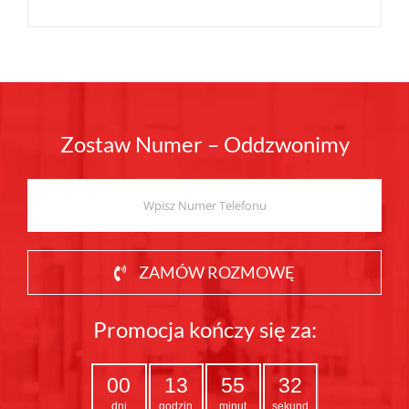
Zostaw Numer – Oddzwonimy
ZAMÓW ROZMOWĘ
Promocja kończy się za:
00
13
55
30
dni
godzin
minut
sekund