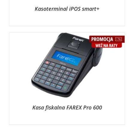
Kasoterminal iPOS smart+
Kasa fiskalna FAREX Pro 600