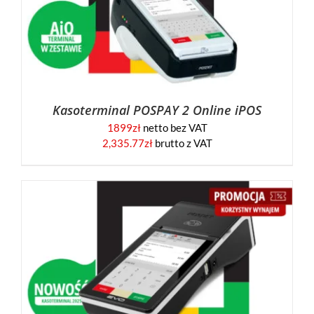
Kasoterminal POSPAY 2 Online iPOS
1899
zł
netto bez VAT
2,335.77
zł
brutto z VAT