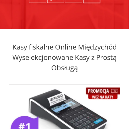
Kasy fiskalne Online Międzychód
Wyselekcjonowane Kasy z Prostą
Obsługą