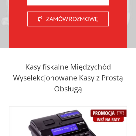
ZAMÓW ROZMOWĘ
Kasy fiskalne Międzychód
Wyselekcjonowane Kasy z Prostą
Obsługą