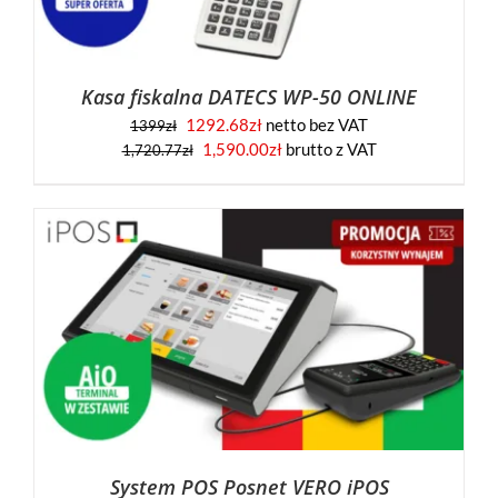
Kasa fiskalna DATECS WP-50 ONLINE
1292.68
zł
netto bez VAT
1399
zł
1,590.00
zł
brutto z VAT
1,720.77
zł
System POS Posnet VERO iPOS