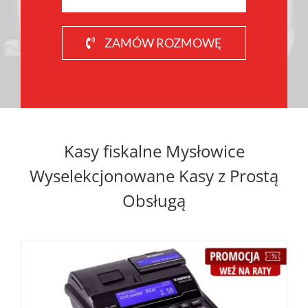
ZAMÓW ROZMOWĘ
Kasy fiskalne Mysłowice
Wyselekcjonowane Kasy z Prostą
Obsługą