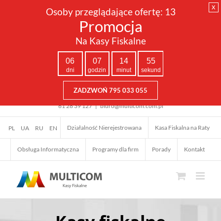
x
Osoby przeglądające ofertę:
13
Promocja
Na Kasy Fiskalne
06
07
14
54
dni
godzin
minut
sekund
ZADZWOŃ 795 033 055
Przejdź
61 28 39 127
|
biuro@multicom.com.pl
do
zawartości
Działalność Nierejestrowana
Kasa Fiskalna na Raty
PL
UA
RU
EN
Obsługa Informatyczna
Programy dla firm
Porady
Kontakt