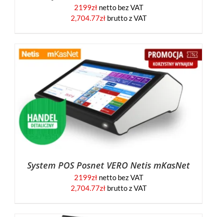
2199
zł
netto bez VAT
2,704.77
zł
brutto z VAT
System POS Posnet VERO Netis mKasNet
2199
zł
netto bez VAT
2,704.77
zł
brutto z VAT