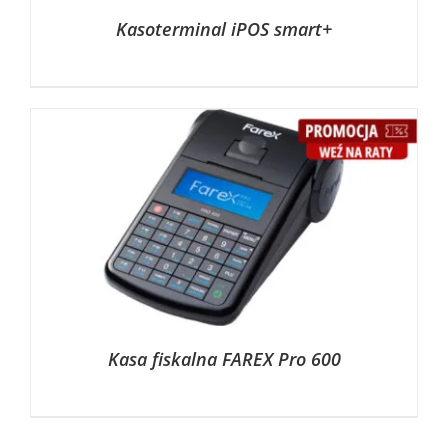
Kasoterminal iPOS smart+
Kasa fiskalna FAREX Pro 600