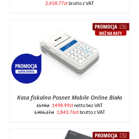
2,458.77
zł
brutto z VAT
Kasa fiskalna Posnet Mobile Online Biała
1498.99
zł
netto bez VAT
1549
zł
1,843.76
zł
brutto z VAT
1,905.27
zł