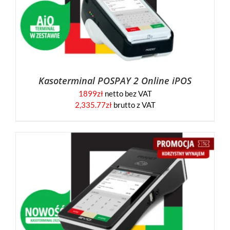
Kasoterminal POSPAY 2 Online iPOS
1899
zł
netto bez VAT
2,335.77
zł
brutto z VAT