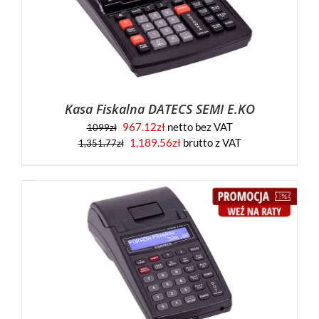
Kasa Fiskalna DATECS SEMI E.KO
967.12
zł
netto bez VAT
1099
zł
Pierwotna
Aktualna
1,189.56
zł
brutto z VAT
1,351.77
zł
cena
cena
wynosiła:
wynosi:
1,351.77zł.
1,189.56zł.