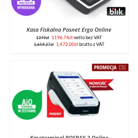
Kasa Fiskalna Posnet Ergo Online
1196.74
zł
netto bez VAT
1349
zł
1,472.00
zł
brutto z VAT
1,659.27
zł
Kasoterminal POSPAY 2 Online