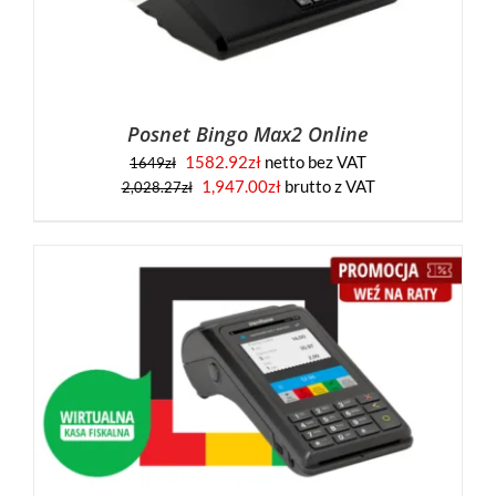
Posnet Bingo Max2 Online
1582.92
zł
netto bez VAT
1649
zł
1,947.00
zł
brutto z VAT
2,028.27
zł