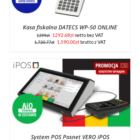
Kasa fiskalna DATECS WP-50 ONLINE
1292.68
zł
netto bez VAT
1399
zł
1,590.00
zł
brutto z VAT
1,720.77
zł
System POS Posnet VERO iPOS