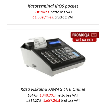
Kasoterminal iPOS pocket
50
zł/mies.
netto bez VAT
61.50
zł/mies.
brutto z VAT
Kasa Fiskalna FAWAG LITE Online
1348.99
zł
netto bez VAT
1349
zł
1,659.26
zł
brutto z VAT
1,659.27
zł