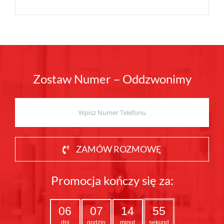
Zostaw Numer – Oddzwonimy
ZAMÓW ROZMOWĘ
Promocja kończy się za:
06
07
14
54
dni
godzin
minut
sekund