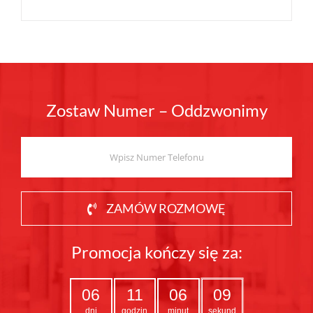
Zostaw Numer – Oddzwonimy
ZAMÓW ROZMOWĘ
Promocja kończy się za:
06
11
06
08
dni
godzin
minut
sekund