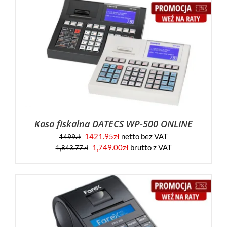
Kasa fiskalna DATECS WP-500 ONLINE
1421.95
zł
netto bez VAT
1499
zł
1,749.00
zł
brutto z VAT
1,843.77
zł