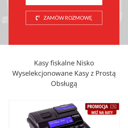
ZAMÓW ROZMOWĘ
Kasy fiskalne Nisko
Wyselekcjonowane Kasy z Prostą
Obsługą