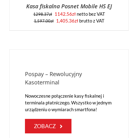
Kasa fiskalna Posnet Mobile HS EJ
1142.56
zł
netto bez VAT
1298.37
zł
Pierwotna
Aktualna
1,405.36
zł
brutto z VAT
1,597.00
zł
cena
cena
wynosiła:
wynosi:
1,597.00zł.
1,405.36zł.
Pospay – Rewolucyjny
Kasoterminal
Nowoczesne połączenie kasy fiskalnej i
terminala płatniczego. Wszystko w jednym
urządzeniu o wymiarach smartfona!
ZOBACZ