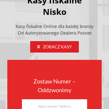
Kasy fiskalne
Nisko
Kasy fiskalne Online dla każdej branży
Od Autoryzowanego Dealera Posnet
ZOBACZ KASY
Zostaw Numer –
Oddzwonimy