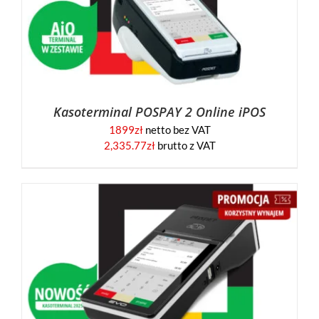
Kasoterminal POSPAY 2 Online iPOS
1899
zł
netto bez VAT
2,335.77
zł
brutto z VAT