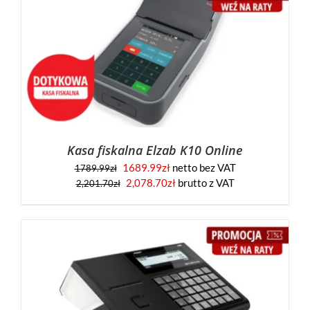
Kasa fiskalna Elzab K10 Online
1689.99
zł
netto bez VAT
1789.99
zł
2,078.70
zł
brutto z VAT
2,201.70
zł