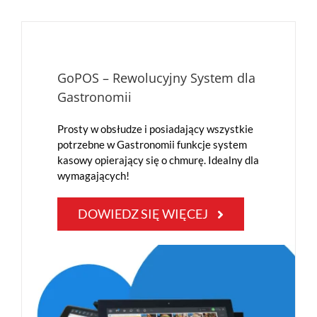
GoPOS – Rewolucyjny System dla
Gastronomii
Prosty w obsłudze i posiadający wszystkie
potrzebne w Gastronomii funkcje system
kasowy opierający się o chmurę. Idealny dla
wymagających!
DOWIEDZ SIĘ WIĘCEJ