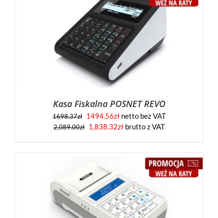
Kasa Fiskalna POSNET REVO
1494.56
zł
netto bez VAT
1698.37
zł
Pierwotna
Aktualna
1,838.32
zł
brutto z VAT
2,089.00
zł
cena
cena
wynosiła:
wynosi:
2,089.00zł.
1,838.32zł.