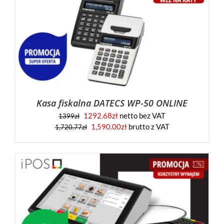
Kasa fiskalna DATECS WP-50 ONLINE
1292.68
zł
netto bez VAT
1399
zł
1,590.00
zł
brutto z VAT
1,720.77
zł