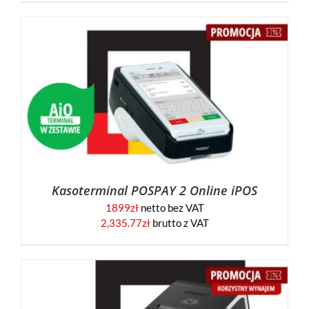
Kasoterminal POSPAY 2 Online iPOS
1899
zł
netto bez VAT
2,335.77
zł
brutto z VAT