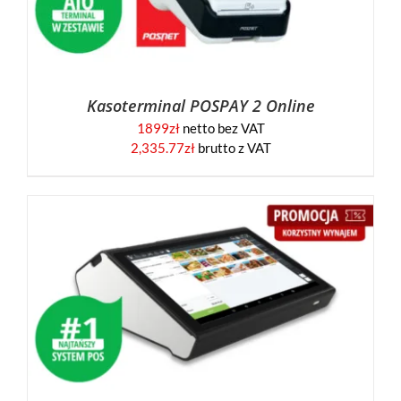
Kasoterminal POSPAY 2 Online
1899
zł
netto bez VAT
2,335.77
zł
brutto z VAT