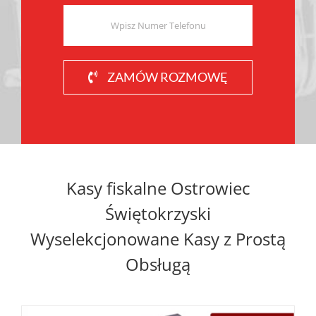
ZAMÓW ROZMOWĘ
Kasy fiskalne Ostrowiec
Świętokrzyski
Wyselekcjonowane Kasy z Prostą
Obsługą