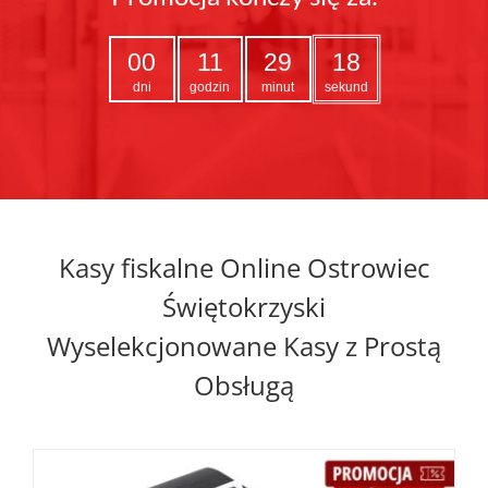
00
11
29
17
dni
godzin
minut
sekund
Kasy fiskalne Online Ostrowiec
Świętokrzyski
Wyselekcjonowane Kasy z Prostą
Obsługą