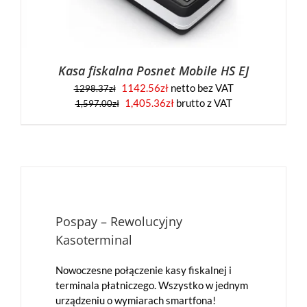
Kasa fiskalna Posnet Mobile HS EJ
1142.56
zł
netto bez VAT
1298.37
zł
Pierwotna
Aktualna
1,405.36
zł
brutto z VAT
1,597.00
zł
cena
cena
wynosiła:
wynosi:
1,597.00zł.
1,405.36zł.
Pospay – Rewolucyjny
Kasoterminal
Nowoczesne połączenie kasy fiskalnej i
terminala płatniczego. Wszystko w jednym
urządzeniu o wymiarach smartfona!