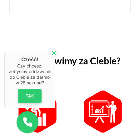
Co załatwimy za Ciebie?
Cześć!
Czy chcesz,
żebyśmy oddzwonili
do Ciebie za darmo
w
28
sekund?
TAK