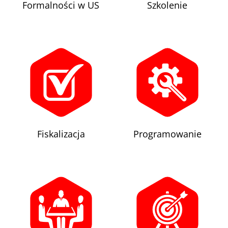
Formalności w US
Szkolenie
Fiskalizacja
Programowanie