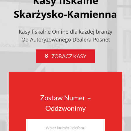
Kasy fiskalne
Skarżysko-Kamienna
Kasy fiskalne Online dla każdej branży
Od Autoryzowanego Dealera Posnet
ZOBACZ KASY
Zostaw Numer –
Oddzwonimy