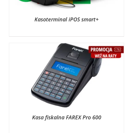
Kasoterminal iPOS smart+
Kasa fiskalna FAREX Pro 600