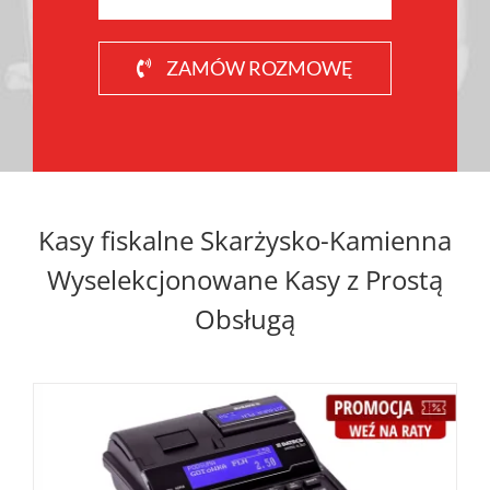
ZAMÓW ROZMOWĘ
Kasy fiskalne Skarżysko-Kamienna
Wyselekcjonowane Kasy z Prostą
Obsługą