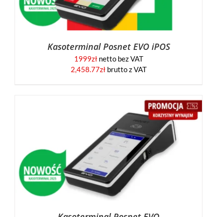
Kasoterminal Posnet EVO iPOS
1999
zł
netto bez VAT
2,458.77
zł
brutto z VAT
Kasoterminal Posnet EVO