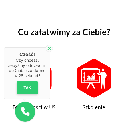
Co załatwimy za Ciebie?
Cześć!
Czy chcesz,
żebyśmy oddzwonili
do Ciebie za darmo
w
28
sekund?
TAK
Formalności w US
Szkolenie