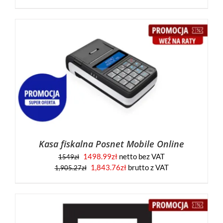
Kasa fiskalna Posnet Mobile Online
1498.99
zł
netto bez VAT
1549
zł
1,843.76
zł
brutto z VAT
1,905.27
zł