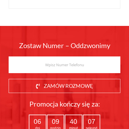
Zostaw Numer – Oddzwonimy
ZAMÓW ROZMOWĘ
Promocja kończy się za:
06
09
40
05
dni
godzin
minut
sekund