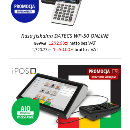
Kasa fiskalna DATECS WP-50 ONLINE
1292.68
zł
netto bez VAT
1399
zł
1,590.00
zł
brutto z VAT
1,720.77
zł