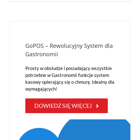
GoPOS – Rewolucyjny System dla
Gastronomii
Prosty w obsłudze i posiadający wszystkie
potrzebne w Gastronomii funkcje system
kasowy opierający się o chmurę. Idealny dla
wymagających!
DOWIEDZ SIĘ WIĘCEJ