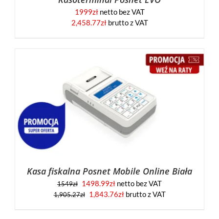
1999
zł
netto bez VAT
2,458.77
zł
brutto z VAT
Kasa fiskalna Posnet Mobile Online Biała
1498.99
zł
netto bez VAT
1549
zł
1,843.76
zł
brutto z VAT
1,905.27
zł