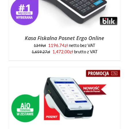
Kasa Fiskalna Posnet Ergo Online
1196.74
zł
netto bez VAT
1349
zł
1,472.00
zł
brutto z VAT
1,659.27
zł