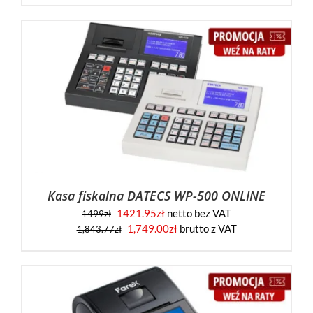
Kasa fiskalna DATECS WP-500 ONLINE
1421.95
zł
netto bez VAT
1499
zł
1,749.00
zł
brutto z VAT
1,843.77
zł