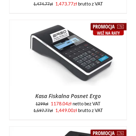
Pierwotna
Aktualna
1,473.77
zł
brutto z VAT
1,474.77
zł
cena
cena
wynosiła:
wynosi:
1,474.77zł.
1,473.77zł.
Kasa Fiskalna Posnet Ergo
1178.04
zł
netto bez VAT
1299
zł
Pierwotna
Aktualna
1,449.00
zł
brutto z VAT
1,597.77
zł
cena
cena
wynosiła:
wynosi:
1,597.77zł.
1,449.00zł.