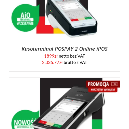
Kasoterminal POSPAY 2 Online iPOS
1899
zł
netto bez VAT
2,335.77
zł
brutto z VAT