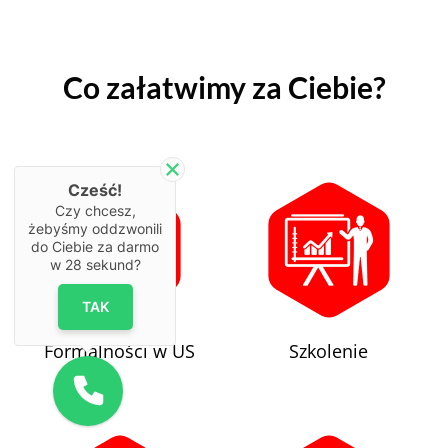
Co załatwimy za Ciebie?
Cześć!
Czy chcesz,
żebyśmy oddzwonili
do Ciebie za darmo
w
28
sekund?
TAK
Formalności w US
Szkolenie