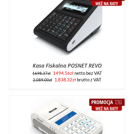
Kasa Fiskalna POSNET REVO
1494.56
zł
netto bez VAT
1698.37
zł
Pierwotna
Aktualna
1,838.32
zł
brutto z VAT
2,089.00
zł
cena
cena
wynosiła:
wynosi:
2,089.00zł.
1,838.32zł.