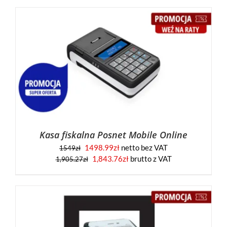
Kasa fiskalna Posnet Mobile Online
1498.99
zł
netto bez VAT
1549
zł
1,843.76
zł
brutto z VAT
1,905.27
zł