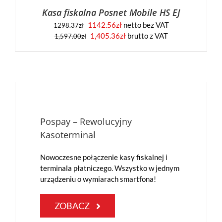
Kasa fiskalna Posnet Mobile HS EJ
1142.56
zł
netto bez VAT
1298.37
zł
Pierwotna
Aktualna
1,405.36
zł
brutto z VAT
1,597.00
zł
cena
cena
wynosiła:
wynosi:
1,597.00zł.
1,405.36zł.
Pospay – Rewolucyjny
Kasoterminal
Nowoczesne połączenie kasy fiskalnej i
terminala płatniczego. Wszystko w jednym
urządzeniu o wymiarach smartfona!
ZOBACZ