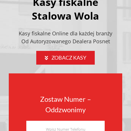
Kasy fiskalne
Stalowa Wola
Kasy fiskalne Online dla każdej branży
Od Autoryzowanego Dealera Posnet
ZOBACZ KASY
Zostaw Numer –
Oddzwonimy