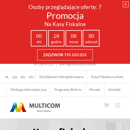
x
Osoby przeglądające ofertę:
7
Promocja
Na Kasy Fiskalne
00
16
06
29
dni
godzin
minut
sekund
ZADZWOŃ 795 033 055
Przejdź
61 28 39 127
|
biuro@multicom.com.pl
do
zawartości
Działalność Nierejestrowana
Kasa Fiskalna na Raty
PL
UA
RU
EN
Obsługa Informatyczna
Programy dla firm
Porady
Kontakt