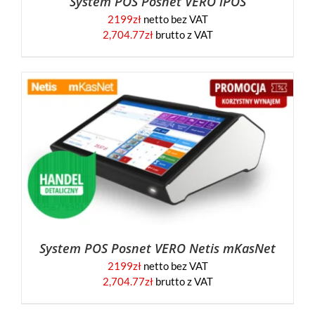
System POS Posnet VERO iPOS
2199
zł
netto bez VAT
2,704.77
zł
brutto z VAT
System POS Posnet VERO Netis mKasNet
2199
zł
netto bez VAT
2,704.77
zł
brutto z VAT