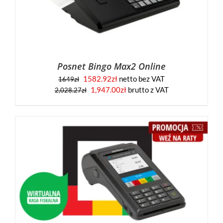
Posnet Bingo Max2 Online
1582.92
zł
netto bez VAT
1649
zł
1,947.00
zł
brutto z VAT
2,028.27
zł