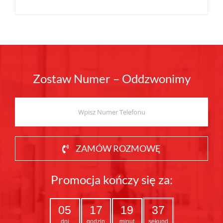
Zostaw Numer – Oddzwonimy
ZAMÓW ROZMOWĘ
Promocja kończy się za:
05
17
19
35
dni
godzin
minut
sekund