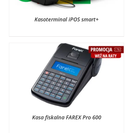
Kasoterminal iPOS smart+
Kasa fiskalna FAREX Pro 600