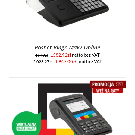
Posnet Bingo Max2 Online
1582.92
zł
netto bez VAT
1649
zł
1,947.00
zł
brutto z VAT
2,028.27
zł