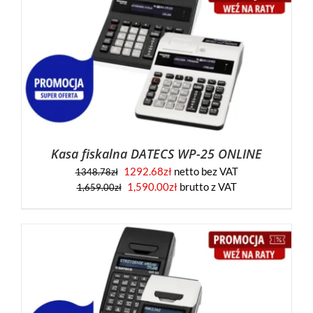
Kasa fiskalna DATECS WP-25 ONLINE
1292.68
zł
netto bez VAT
1348.78
zł
1,590.00
zł
brutto z VAT
1,659.00
zł