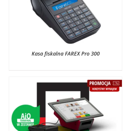
Kasa fiskalna FAREX Pro 300