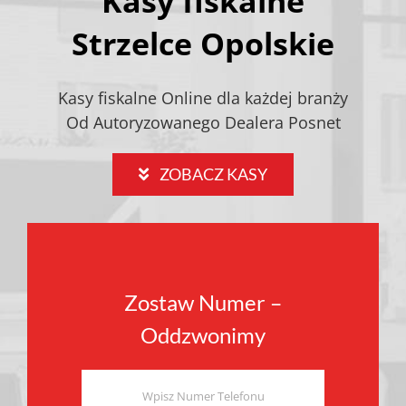
Kasy fiskalne
Strzelce Opolskie
Kasy fiskalne Online dla każdej branży
Od Autoryzowanego Dealera Posnet
ZOBACZ KASY
Zostaw Numer –
Oddzwonimy