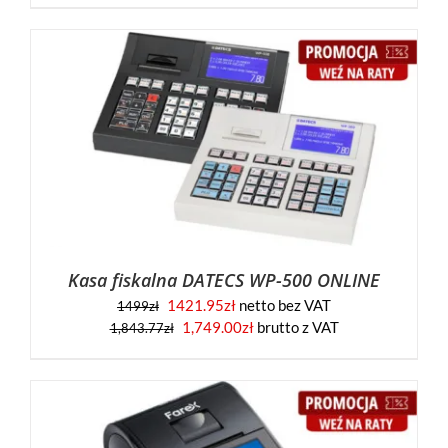
Kasa fiskalna DATECS WP-500 ONLINE
1421.95
zł
netto bez VAT
1499
zł
1,749.00
zł
brutto z VAT
1,843.77
zł