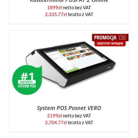
1899
zł
netto bez VAT
2,335.77
zł
brutto z VAT
System POS Posnet VERO
2199
zł
netto bez VAT
2,704.77
zł
brutto z VAT