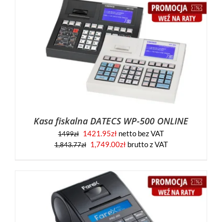
Kasa fiskalna DATECS WP-500 ONLINE
1421.95
zł
netto bez VAT
1499
zł
1,749.00
zł
brutto z VAT
1,843.77
zł