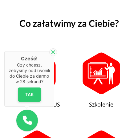
Co załatwimy za Ciebie?
Cześć!
Czy chcesz,
żebyśmy oddzwonili
do Ciebie za darmo
w
28
sekund?
TAK
Formalności w US
Szkolenie