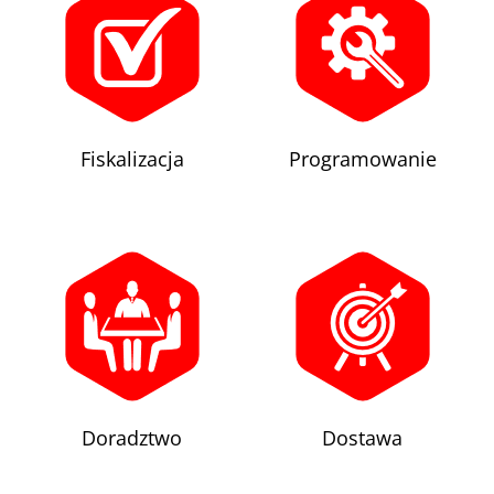
Fiskalizacja
Programowanie
Doradztwo
Dostawa