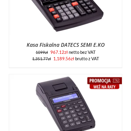
Kasa Fiskalna DATECS SEMI E.KO
967.12
zł
netto bez VAT
1099
zł
Pierwotna
Aktualna
1,189.56
zł
brutto z VAT
1,351.77
zł
cena
cena
wynosiła:
wynosi:
1,351.77zł.
1,189.56zł.