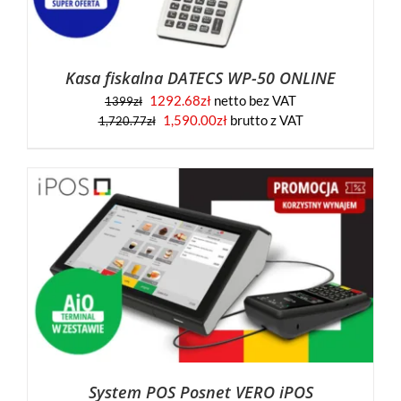
Kasa fiskalna DATECS WP-50 ONLINE
1292.68
zł
netto bez VAT
1399
zł
1,590.00
zł
brutto z VAT
1,720.77
zł
System POS Posnet VERO iPOS