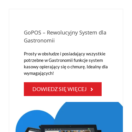
GoPOS – Rewolucyjny System dla
Gastronomii
Prosty w obsłudze i posiadający wszystkie
potrzebne w Gastronomii funkcje system
kasowy opierający się o chmurę. Idealny dla
wymagających!
DOWIEDZ SIĘ WIĘCEJ