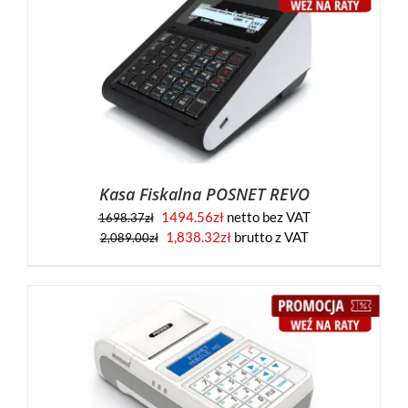
Kasa Fiskalna POSNET REVO
1494.56
zł
netto bez VAT
1698.37
zł
Pierwotna
Aktualna
1,838.32
zł
brutto z VAT
2,089.00
zł
cena
cena
wynosiła:
wynosi:
2,089.00zł.
1,838.32zł.