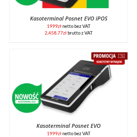
Kasoterminal Posnet EVO iPOS
1999
zł
netto bez VAT
2,458.77
zł
brutto z VAT
Kasoterminal Posnet EVO
1999
zł
netto bez VAT