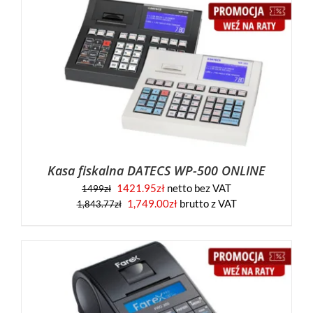
Kasa fiskalna DATECS WP-500 ONLINE
1421.95
zł
netto bez VAT
1499
zł
1,749.00
zł
brutto z VAT
1,843.77
zł