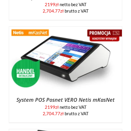
2199
zł
netto bez VAT
2,704.77
zł
brutto z VAT
System POS Posnet VERO Netis mKasNet
2199
zł
netto bez VAT
2,704.77
zł
brutto z VAT