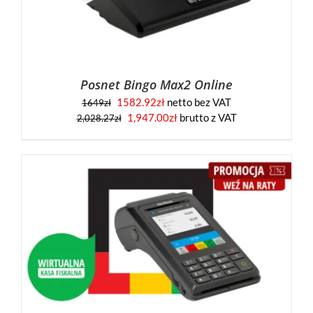
Posnet Bingo Max2 Online
1582.92
zł
netto bez VAT
1649
zł
1,947.00
zł
brutto z VAT
2,028.27
zł