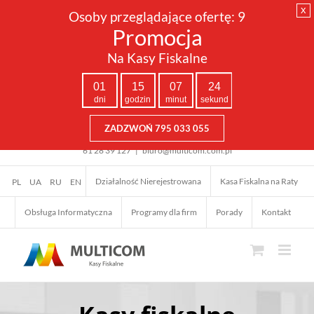
x
Osoby przeglądające ofertę:
9
Promocja
Na Kasy Fiskalne
01
15
07
23
dni
godzin
minut
sekund
ZADZWOŃ 795 033 055
Przejdź
61 28 39 127
|
biuro@multicom.com.pl
do
zawartości
Działalność Nierejestrowana
Kasa Fiskalna na Raty
PL
UA
RU
EN
Obsługa Informatyczna
Programy dla firm
Porady
Kontakt