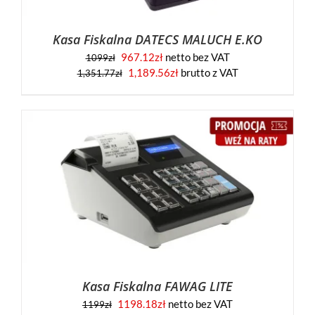
Kasa Fiskalna DATECS MALUCH E.KO
967.12
zł
netto bez VAT
1099
zł
Pierwotna
Aktualna
1,189.56
zł
brutto z VAT
1,351.77
zł
cena
cena
wynosiła:
wynosi:
1,351.77zł.
1,189.56zł.
Kasa Fiskalna FAWAG LITE
1198.18
zł
netto bez VAT
1199
zł