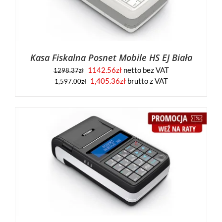
Kasa Fiskalna Posnet Mobile HS EJ Biała
1142.56
zł
netto bez VAT
1298.37
zł
Pierwotna
Aktualna
1,405.36
zł
brutto z VAT
1,597.00
zł
cena
cena
wynosiła:
wynosi:
1,597.00zł.
1,405.36zł.