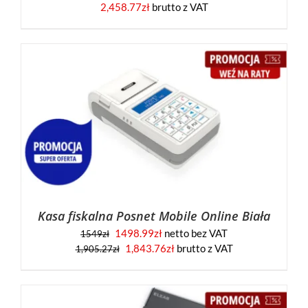
2,458.77
zł
brutto z VAT
Kasa fiskalna Posnet Mobile Online Biała
1498.99
zł
netto bez VAT
1549
zł
1,843.76
zł
brutto z VAT
1,905.27
zł