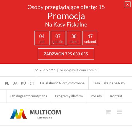
x
Osoby przeglądające ofertę:
15
Promocja
Na Kasy Fiskalne
04
07
38
47
dni
godzin
minut
sekund
ZADZWOŃ 795 033 055
Przejdź
61 28 39 127
|
biuro@multicom.com.pl
do
zawartości
Działalność Nierejestrowana
Kasa Fiskalna na Raty
PL
UA
RU
EN
Obsługa Informatyczna
Programy dla firm
Porady
Kontakt